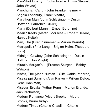
Man/Shot Liberty… (John Ford – Jimmy Stewart,
John Wayne)
Manchurian Cand. (John Frankenheimer –
Angela Lansbury, Frank Sinatra)
Marathon Man (John Schlesinger – Dustin
Hoffman, Laurence Olivier)
Marty (Delbert Mann – Ernest Borgnine)
Mean Streets (Martin Scorsese – Robert DeNiro,
Harvey Keitel)
Men, The (Fred Zinneman – Marlon Brando)
Metropolis (Fritz Lang – Brigitte Heim, Theodore
Loos)
Midnight Cowboy (John Schlesinger – Dustin
Hoffman, Jon Voiqht)
Miracle/Morgan’s… (Preston Sturges – Bobby
Watson)
Misfits, The (John Huston – Clift, Gable, Monroe)
Mississippi Burning (Alan Parker – Willem Defoe,
Gene Hackman)
Missouri Breaks (Arthur Penn – Marlon Brando,
Jack Nicholson)
Modern Romance (Albert Brooks – Albert
Brooks, Bruno Kirby)
Modern Times (Charlie Chaplin – Charlie