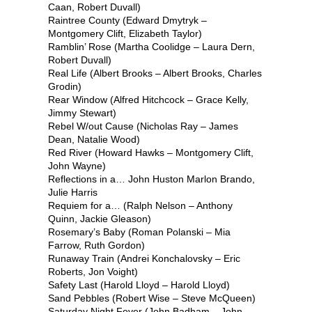
Caan, Robert Duvall)
Raintree County (Edward Dmytryk –
Montgomery Clift, Elizabeth Taylor)
Ramblin’ Rose (Martha Coolidge – Laura Dern,
Robert Duvall)
Real Life (Albert Brooks – Albert Brooks, Charles
Grodin)
Rear Window (Alfred Hitchcock – Grace Kelly,
Jimmy Stewart)
Rebel W/out Cause (Nicholas Ray – James
Dean, Natalie Wood)
Red River (Howard Hawks – Montgomery Clift,
John Wayne)
Reflections in a… John Huston Marlon Brando,
Julie Harris
Requiem for a… (Ralph Nelson – Anthony
Quinn, Jackie Gleason)
Rosemary’s Baby (Roman Polanski – Mia
Farrow, Ruth Gordon)
Runaway Train (Andrei Konchalovsky – Eric
Roberts, Jon Voight)
Safety Last (Harold Lloyd – Harold Lloyd)
Sand Pebbles (Robert Wise – Steve McQueen)
Saturday Night Fever (John Badham – John