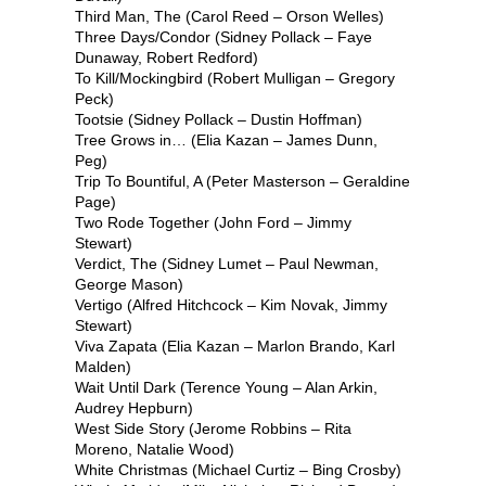
Third Man, The (Carol Reed – Orson Welles)
Three Days/Condor (Sidney Pollack – Faye
Dunaway, Robert Redford)
To Kill/Mockingbird (Robert Mulligan – Gregory
Peck)
Tootsie (Sidney Pollack – Dustin Hoffman)
Tree Grows in… (Elia Kazan – James Dunn,
Peg)
Trip To Bountiful, A (Peter Masterson – Geraldine
Page)
Two Rode Together (John Ford – Jimmy
Stewart)
Verdict, The (Sidney Lumet – Paul Newman,
George Mason)
Vertigo (Alfred Hitchcock – Kim Novak, Jimmy
Stewart)
Viva Zapata (Elia Kazan – Marlon Brando, Karl
Malden)
Wait Until Dark (Terence Young – Alan Arkin,
Audrey Hepburn)
West Side Story (Jerome Robbins – Rita
Moreno, Natalie Wood)
White Christmas (Michael Curtiz – Bing Crosby)