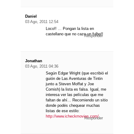
Daniel
03 Ago, 2011 12:54
Loco!! … Pongan la lista en
castellano que no cazo un fulbo!!
Responder
Jonathan
03 Ago, 2011 04:36
Según Edgar Wright (que escribió el
guión de Las Aventuras de Tintin
junto a Steven Moffat y Joe
Cornish) la lista es falsa. Igual, me
interesa ver las películas que me
faltan de ahí… Recomiendo un sitio
donde podés chequear muchas
listas de ese estilo:
http://www.icheckmovies.com/
Responder