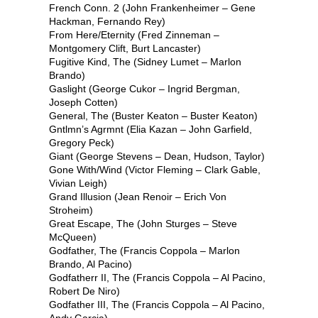
French Conn. 2 (John Frankenheimer – Gene
Hackman, Fernando Rey)
From Here/Eternity (Fred Zinneman –
Montgomery Clift, Burt Lancaster)
Fugitive Kind, The (Sidney Lumet – Marlon
Brando)
Gaslight (George Cukor – Ingrid Bergman,
Joseph Cotten)
General, The (Buster Keaton – Buster Keaton)
Gntlmn’s Agrmnt (Elia Kazan – John Garfield,
Gregory Peck)
Giant (George Stevens – Dean, Hudson, Taylor)
Gone With/Wind (Victor Fleming – Clark Gable,
Vivian Leigh)
Grand Illusion (Jean Renoir – Erich Von
Stroheim)
Great Escape, The (John Sturges – Steve
McQueen)
Godfather, The (Francis Coppola – Marlon
Brando, Al Pacino)
Godfatherr II, The (Francis Coppola – Al Pacino,
Robert De Niro)
Godfather III, The (Francis Coppola – Al Pacino,
Andy Garcia)