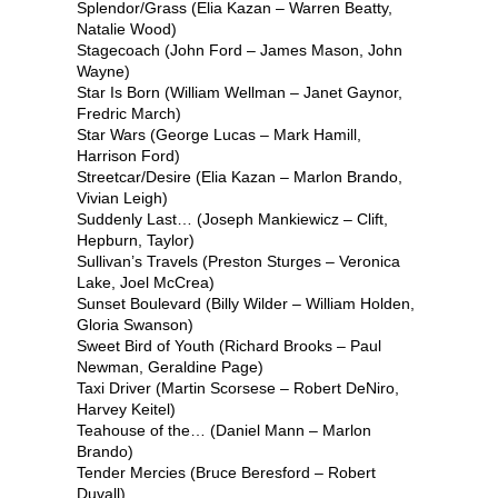
Splendor/Grass (Elia Kazan – Warren Beatty,
Natalie Wood)
Stagecoach (John Ford – James Mason, John
Wayne)
Star Is Born (William Wellman – Janet Gaynor,
Fredric March)
Star Wars (George Lucas – Mark Hamill,
Harrison Ford)
Streetcar/Desire (Elia Kazan – Marlon Brando,
Vivian Leigh)
Suddenly Last… (Joseph Mankiewicz – Clift,
Hepburn, Taylor)
Sullivan’s Travels (Preston Sturges – Veronica
Lake, Joel McCrea)
Sunset Boulevard (Billy Wilder – William Holden,
Gloria Swanson)
Sweet Bird of Youth (Richard Brooks – Paul
Newman, Geraldine Page)
Taxi Driver (Martin Scorsese – Robert DeNiro,
Harvey Keitel)
Teahouse of the… (Daniel Mann – Marlon
Brando)
Tender Mercies (Bruce Beresford – Robert
Duvall)