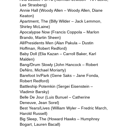
Lee Strasberg)
Annie Hall (Woody Allen – Woody Allen, Diane
Keaton)
Apartment, The (Billy Wilder – Jack Lemmon,
Shirley McLaine)
Apocalypse Now (Francis Coppola – Marlon
Brando, Martin Sheen)
All/Presidents Men (Alan Pakula – Dustin
Hoffman, Robert Redford)
Baby Doll (Elia Kazan – Carroll Baker, Karl
Malden)
Bang/Drum Slowly (John Hancock – Robert
DeNiro, Michael Moriarty)
Barefoot In/Park (Gene Saks – Jane Fonda,
Robert Redford)
Battleship Potemkin (Sergei Eisenstein –
Vladimir Barsky)
Belle De Jour (Luis Bunuel – Catherine
Deneuve, Jean Sorel)
Best Years/Lives (William Wyler – Fredric March,
Harold Russell)
Big Sleep, The (Howard Hawks – Humphrey
Bogart, Lauren Bacall)