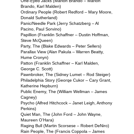
One-Eyed Jacks (Marlon Brando – Marlon
Brando, Karl Malden)
Ordinary People (Robert Redford – Mary Moore,
Donald Sutherland)
Panic/Needle Park (Jerry Schatzberg – Al
Pacino, Paul Sorvino)
Papillion (Franklin Schaffner – Dustin Hoffman,
Steve McQueen)
Party, The (Blake Edwards – Peter Sellers)
Parallax View (Alan Pakula – Warren Beatty,
Hume Cronyn)
Patton (Franklin Schaffner – Karl Malden,
George C. Scott)
Pawnbroker, The (Sidney Lumet – Rod Steiger)
Philadelphia Story (Georqe Cukor – Cary Grant,
Katherine Hepburn)
Public Enemy, The (William Wellman – James
Cagney)
Psycho (Alfred Hitchcock – Janet Leigh, Anthony
Perkins)
Quiet Man, The (John Ford – John Wayne,
Maureen O’Hara)
Raging Bull (Martin Scorsese – Robert DeNiro)
Rain People, The (Francis Coppola – James