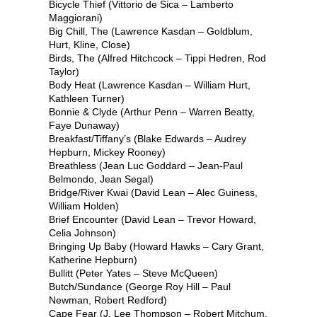
Bicycle Thief (Vittorio de Sica – Lamberto
Maggiorani)
Big Chill, The (Lawrence Kasdan – Goldblum,
Hurt, Kline, Close)
Birds, The (Alfred Hitchcock – Tippi Hedren, Rod
Taylor)
Body Heat (Lawrence Kasdan – William Hurt,
Kathleen Turner)
Bonnie & Clyde (Arthur Penn – Warren Beatty,
Faye Dunaway)
Breakfast/Tiffany’s (Blake Edwards – Audrey
Hepburn, Mickey Rooney)
Breathless (Jean Luc Goddard – Jean-Paul
Belmondo, Jean Segal)
Bridge/River Kwai (David Lean – Alec Guiness,
William Holden)
Brief Encounter (David Lean – Trevor Howard,
Celia Johnson)
Bringing Up Baby (Howard Hawks – Cary Grant,
Katherine Hepburn)
Bullitt (Peter Yates – Steve McQueen)
Butch/Sundance (George Roy Hill – Paul
Newman, Robert Redford)
Cape Fear (J. Lee Thompson – Robert Mitchum,