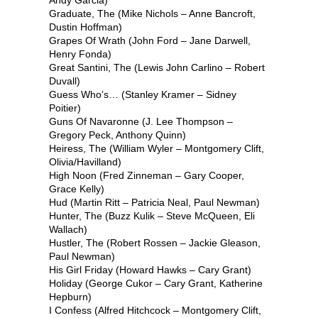
Graduate, The (Mike Nichols – Anne Bancroft,
Dustin Hoffman)
Grapes Of Wrath (John Ford – Jane Darwell,
Henry Fonda)
Great Santini, The (Lewis John Carlino – Robert
Duvall)
Guess Who’s… (Stanley Kramer – Sidney
Poitier)
Guns Of Navaronne (J. Lee Thompson –
Gregory Peck, Anthony Quinn)
Heiress, The (William Wyler – Montgomery Clift,
Olivia/Havilland)
High Noon (Fred Zinneman – Gary Cooper,
Grace Kelly)
Hud (Martin Ritt – Patricia Neal, Paul Newman)
Hunter, The (Buzz Kulik – Steve McQueen, Eli
Wallach)
Hustler, The (Robert Rossen – Jackie Gleason,
Paul Newman)
His Girl Friday (Howard Hawks – Cary Grant)
Holiday (George Cukor – Cary Grant, Katherine
Hepburn)
I Confess (Alfred Hitchcock – Montgomery Clift,