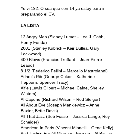
Yo vi 192. O sea que con 14 ya estoy para ir
preparando el CV.
LA LISTA
12 Angry Men (Sidney Lumet – Lee J. Cobb,
Henry Fonda)
2001 (Stanley Kubrick – Keir Dullea, Gary
Lockwood)
400 Blows (Francios Truffaut – Jean-Pierre
Leaud)
8 1/2 (Federico Fellini – Marcello Mastroianni)
Adam’s Rib (George Cukor – Katherine
Hepburn, Spencer Tracy)
Alfie (Lewis Gilbert – Michael Caine, Shelley
Winters)
Al Capone (Richard Wilson – Rod Steiger)
All About Eve (Joseph Mankiewicz – Anne
Baxter, Bette Davis)
All That Jazz (Bob Fosse – Jessica Lange, Roy
Scheider)
American In Paris (Vincent Minnelli – Gene Kelly)
And Justice For All (Norman Jewison – Al Pacino,