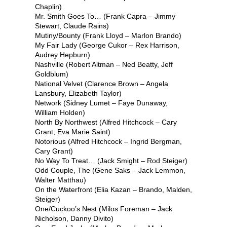
Chaplin)
Mr. Smith Goes To… (Frank Capra – Jimmy
Stewart, Claude Rains)
Mutiny/Bounty (Frank Lloyd – Marlon Brando)
My Fair Lady (George Cukor – Rex Harrison,
Audrey Hepburn)
Nashville (Robert Altman – Ned Beatty, Jeff
Goldblum)
National Velvet (Clarence Brown – Angela
Lansbury, Elizabeth Taylor)
Network (Sidney Lumet – Faye Dunaway,
William Holden)
North By Northwest (Alfred Hitchcock – Cary
Grant, Eva Marie Saint)
Notorious (Alfred Hitchcock – Ingrid Bergman,
Cary Grant)
No Way To Treat… (Jack Smight – Rod Steiger)
Odd Couple, The (Gene Saks – Jack Lemmon,
Walter Matthau)
On the Waterfront (Elia Kazan – Brando, Malden,
Steiger)
One/Cuckoo’s Nest (Milos Foreman – Jack
Nicholson, Danny Divito)