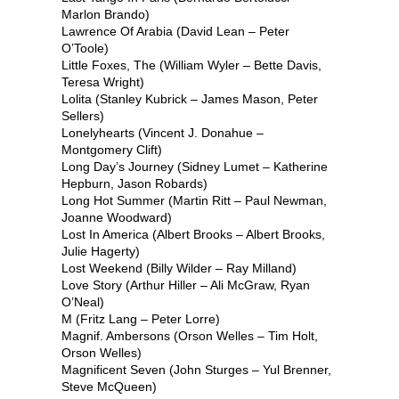
Marlon Brando)
Lawrence Of Arabia (David Lean – Peter
O’Toole)
Little Foxes, The (William Wyler – Bette Davis,
Teresa Wright)
Lolita (Stanley Kubrick – James Mason, Peter
Sellers)
Lonelyhearts (Vincent J. Donahue –
Montgomery Clift)
Long Day’s Journey (Sidney Lumet – Katherine
Hepburn, Jason Robards)
Long Hot Summer (Martin Ritt – Paul Newman,
Joanne Woodward)
Lost In America (Albert Brooks – Albert Brooks,
Julie Hagerty)
Lost Weekend (Billy Wilder – Ray Milland)
Love Story (Arthur Hiller – Ali McGraw, Ryan
O’Neal)
M (Fritz Lang – Peter Lorre)
Magnif. Ambersons (Orson Welles – Tim Holt,
Orson Welles)
Magnificent Seven (John Sturges – Yul Brenner,
Steve McQueen)