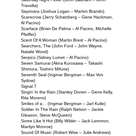
Travolta)
Sayonara (Joshua Logan – Marlon Brando)
Scarecrow (Jerry Schatzberg – Gene Hackman,
Al Pacino)
Scarface (Brian De Palma – Al Pacino, Michelle
Pfeiffer)
Scent Of A Woman (Martin Brest – Al Pacino)
Searchers, The (John Ford – John Wayne,
Natalie Wood)
Serpico (Sidney Lumet – Al Pacino)
Seven Samurai (Akira Kurosawa – Takashi
Shimura, Toshiro Mifune)
Seventh Seal (Ingmar Bergman – Max Von
Sydow)
Signal 7
Singin’ In the Rain (Stanley Donen – Gene Kelly,
Rita Moreno)
Smiles of a… (Ingmar Bergman – Jarl Kulle)
Soldier In The Rain (Ralph Nelson – Jackie
Gleason, Steve McQueen)
Some Like It Hot (Billy Wilder – Jack Lemmon,
Marilyn Monroe)
Sound Of Music (Robert Wise – Julie Andrews)