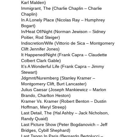
Karl Malden)
Immigrant, The (Charlie Chaplin – Charlie
Chaplin)
In A Lonely Place (Nicolas Ray – Humphrey
Bogart)
In/Heat Of/Night (Norman Jewison – Sidney
Poitier, Rod Steiger)
Indiscretion/Wife (Vittorio de Sica – Montgomery
Clift Jennifer Jones)
It Happened/Night (Frank Capra – Claudette
Colbert Clark Gable)
It’s A Wonderful Life (Frank Capra – Jimmy
Stewart)
Jdgmnt/Nuremberg (Stanley Kramer –
Montgomery Clift, Burt Lancaster)
Julius Caesar (Joseph Mankiewicz – Marlon
Brando, Charlton Heston)
Kramer Vs. Kramer (Robert Benton – Dustin
Hoffman, Meryl Streep)
Last Detail, The (Hal Ashby – Jack Nicholson,
Randy Quaid)
Last Picture Show (Peter Bogdanovich – Jeff
Bridges, Cybill Shephard)
Last Tango In Paris (Bernardo Bertolucci –