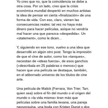
Yo creo que no, que la coincidencia se debe a
otra cosa. Por un lado, creo que la crisis
económica mundial despertó en muchos artistas
la idea de pensar en cierta «finalización» de una
forma de vida. Con eso, claro, vienen las
consecuencias reales: tal vez no haya más
dinero para hacer películas, asíque no vendría
mal hacer una que parezca «despedida». Un
«statement», como le dicen…
Y, siguiendo en ese tono, vuelvo a una idea que
desarrollé en algún otro post. Tengo la impresión
de que el cine de autor, como los «tanques»,
necesitan de «ideas fuerza», de esos ganchos
(«describala en 25 palabras o menos») que
hacen que una película se destaque, también,
en el atiborrado universo de los títulos de cine
arte.
Una película de Malick (Ferrara, Von Trier, Tarr,
quien sea) sobre el fin del mundo o el origen del
mundo o «la vida misma» tiran más que
películas sobre una familia texana, una pareja
neoyorquina, una boda con Kristen Dunst o dos