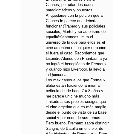
Cannes, por citar dos casos
paradigmáticos y opuestos.
Al quedarse con la porción que a
Cannes le parece que debería
funcionar (Trapero y sus policiales
sociales, Martel y su autorismo de
«qualité»)entonces limita el
universo de lo que para ellos es el
cine argentino o cualquier otro cine
si fuera el caso. Recordemos que
Lisandro Alonso con Phantasma ya
no logró el beneplácito de Fremaux
y cuándo hizo Liverpool, la llevó a
la Quincena.
Los mexicanos a los que Fremaux
alaba están haciendo la misma
película desde hace 7 u 8 años y
me parece un cine mucho más
limitado a sus propios códigos que
el cine argetino que es más amplio
desde el punto de vista de su base
social y por ende de sus temas.
Pero bueno, Fremaux sabrá distingir
Sangre, de Batalla en el cielo, de
Año bisiesto y de Parque Vía. Para