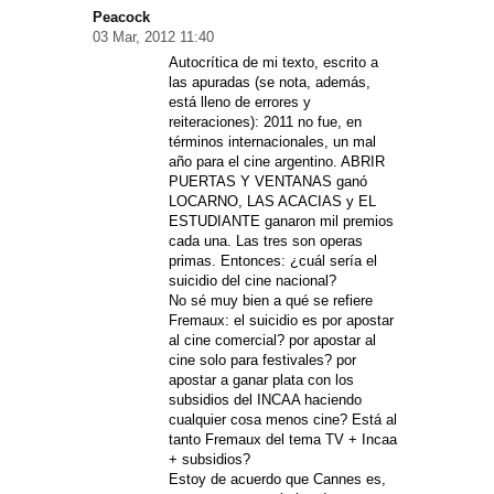
Peacock
03 Mar, 2012 11:40
Autocrítica de mi texto, escrito a
las apuradas (se nota, además,
está lleno de errores y
reiteraciones): 2011 no fue, en
términos internacionales, un mal
año para el cine argentino. ABRIR
PUERTAS Y VENTANAS ganó
LOCARNO, LAS ACACIAS y EL
ESTUDIANTE ganaron mil premios
cada una. Las tres son operas
primas. Entonces: ¿cuál sería el
suicidio del cine nacional?
No sé muy bien a qué se refiere
Fremaux: el suicidio es por apostar
al cine comercial? por apostar al
cine solo para festivales? por
apostar a ganar plata con los
subsidios del INCAA haciendo
cualquier cosa menos cine? Está al
tanto Fremaux del tema TV + Incaa
+ subsidios?
Estoy de acuerdo que Cannes es,