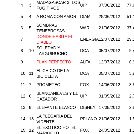
MADAGASCAR 3: LOS
4
3
UIP
07/06/2012
77.
FUGITIVOS
5
4
A ROMA CON AMOR
DIAM
28/06/2012
51.
SOMBRAS
6
5
WAR
21/06/2012
37.
TENEBROSAS
DONDE HABITA EL
7
ENERGIA
12/07/2012
29.
DIABLO
SOLEDAD Y
8
10
DCA
05/07/2012
9.
LARGUIRUCHO
9
PLAN PERFECTO
ALFA
12/07/2012
6.
EL CHICO DE LA
10
11
DCA
05/07/2012
3.
BICICLETA
11
7
PROMETEO
FOX
14/06/2012
3.
BLANCANIEVES Y EL
12
6
UIP
31/05/2012
2.
CAZADOR
13
8
ELEFANTE BLANCO
DISNEY
17/05/2012
2.
LA PLEGARIA DEL
14
13
PPLANO
21/06/2012
1.
VIDENTE
EL EXOTICO HOTEL
15
12
FOX
24/05/2012
1.
MARIGOLD