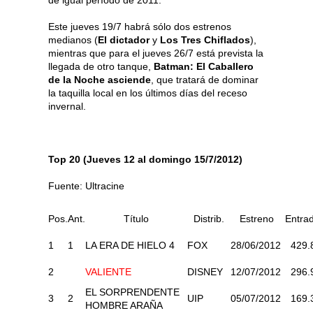
Este jueves 19/7 habrá sólo dos estrenos
medianos (
El dictador
y
Los Tres Chiflados
),
mientras que para el jueves 26/7 está prevista la
llegada de otro tanque,
Batman: El Caballero
de la Noche asciende
, que tratará de dominar
la taquilla local en los últimos días del receso
invernal.
Top 20 (Jueves 12 al domingo 15/7/2012)
Fuente: Ultracine
Pos.
Ant.
Título
Distrib.
Estreno
Entra
1
1
LA ERA DE HIELO 4
FOX
28/06/2012
429.
2
VALIENTE
DISNEY
12/07/2012
296.
EL SORPRENDENTE
3
2
UIP
05/07/2012
169.
HOMBRE ARAÑA