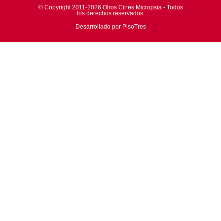
© Copyright 2011-2026 Otros Cines Micropsia - Todos
los derechos reservados.
Desarrollado por PisoTres