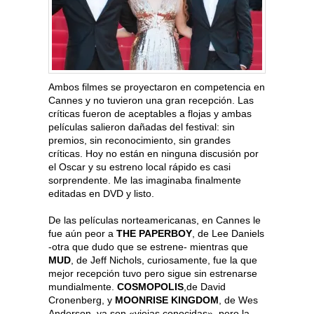
Ambos filmes se proyectaron en competencia en
Cannes y no tuvieron una gran recepción. Las
críticas fueron de aceptables a flojas y ambas
películas salieron dañadas del festival: sin
premios, sin reconocimiento, sin grandes
críticas. Hoy no están en ninguna discusión por
el Oscar y su estreno local rápido es casi
sorprendente. Me las imaginaba finalmente
editadas en DVD y listo.
De las películas norteamericanas, en Cannes le
fue aún peor a
THE PAPERBOY
, de Lee Daniels
-otra que dudo que se estrene- mientras que
MUD
, de Jeff Nichols, curiosamente, fue la que
mejor recepción tuvo pero sigue sin estrenarse
mundialmente.
COSMOPOLIS
,de David
Cronenberg, y
MOONRISE KINGDOM
, de Wes
Anderson, ya son «viejas conocidas», pero la