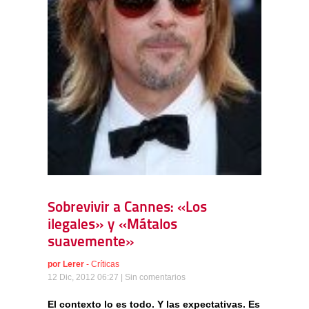
Sobrevivir a Cannes: «Los
ilegales» y «Mátalos
suavemente»
por
Lerer
-
Críticas
12 Dic, 2012 06:27 |
Sin comentarios
El contexto lo es todo. Y las expectativas. Es