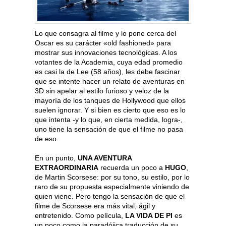
Lo que consagra al filme y lo pone cerca del
Oscar es su carácter «old fashioned» para
mostrar sus innovaciones tecnológicas. A los
votantes de la Academia, cuya edad promedio
es casi la de Lee (58 años), les debe fascinar
que se intente hacer un relato de aventuras en
3D sin apelar al estilo furioso y veloz de la
mayoría de los tanques de Hollywood que ellos
suelen ignorar. Y si bien es cierto que eso es lo
que intenta -y lo que, en cierta medida, logra-,
uno tiene la sensación de que el filme no pasa
de eso.
En un punto,
UNA AVENTURA
EXTRAORDINARIA
recuerda un poco a
HUGO
,
de Martin Scorsese: por su tono, su estilo, por lo
raro de su propuesta especialmente viniendo de
quien viene. Pero tengo la sensación de que el
filme de Scorsese era más vital, ágil y
entretenido. Como película,
LA VIDA DE PI
es
un poco como la paradójica traducción de su