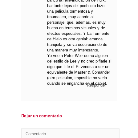
banco la reinvindicacion de Hulk:
bastante lejos del pochoclo hizo
una pelicula tormentosa y
traumatica, muy acorde al
personaje, que, ademas, es muy
buena en terminos visuales y de
efectos especiales. Y La Tormente
de Hielo es otra genial: arranca
tranquila y se va oscureciendo de
una manera muy interesante.
Yo veo a Peter Weir como alguien
del estilo de Lee y no creo pifiarle si
digo que Life of Pi vendria a ser un
equivalente de Master & Comander
(otro peliculon, imposible no verla
cuando se engancha en el cable).
Responder
Dejar un comentario