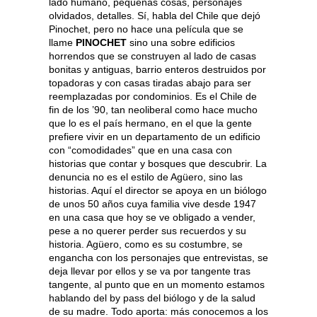
lado humano, pequeñas cosas, personajes
olvidados, detalles. Sí, habla del Chile que dejó
Pinochet, pero no hace una película que se
llame
PINOCHET
sino una sobre edificios
horrendos que se construyen al lado de casas
bonitas y antiguas, barrio enteros destruidos por
topadoras y con casas tiradas abajo para ser
reemplazadas por condominios. Es el Chile de
fin de los ’90, tan neoliberal como hace mucho
que lo es el país hermano, en el que la gente
prefiere vivir en un departamento de un edificio
con “comodidades” que en una casa con
historias que contar y bosques que descubrir. La
denuncia no es el estilo de Agüero, sino las
historias. Aquí el director se apoya en un biólogo
de unos 50 años cuya familia vive desde 1947
en una casa que hoy se ve obligado a vender,
pese a no querer perder sus recuerdos y su
historia. Agüero, como es su costumbre, se
engancha con los personajes que entrevistas, se
deja llevar por ellos y se va por tangente tras
tangente, al punto que en un momento estamos
hablando del by pass del biólogo y de la salud
de su madre. Todo aporta: más conocemos a los