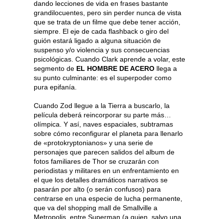
dando lecciones de vida en frases bastante
grandilocuentes, pero sin perder nunca de vista
que se trata de un filme que debe tener acción,
siempre. El eje de cada flashback o giro del
guión estará ligado a alguna situación de
suspenso y/o violencia y sus consecuencias
psicológicas. Cuando Clark aprende a volar, este
segmento de
EL HOMBRE DE ACERO
llega a
su punto culminante: es el superpoder como
pura epifanía.
Cuando Zod llegue a la Tierra a buscarlo, la
película deberá reincorporar su parte más…
olímpica. Y así, naves espaciales, subtramas
sobre cómo reconfigurar el planeta para llenarlo
de «protokryptonianos» y una serie de
personajes que parecen salidos del album de
fotos familiares de Thor se cruzarán con
periodistas y militares en un enfrentamiento en
el que los detalles dramáticos narrativos se
pasarán por alto (o serán confusos) para
centrarse en una especie de lucha permanente,
que va del shopping mall de Smallville a
Metropolis, entre Superman (a quien, salvo una