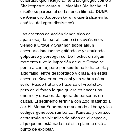
culturales que incluye tanto a los griegos como a
Shakespeare como a… Moebius (de hecho, el
diseño se parece al de la nunca filmada
DUNA
,
de Alejandro Jodorowsky, otro que trafica en la
estética del «grandiosismo»).
Las escenas de acción tienen algo de
aparatoso, de teatral, como si estuviésemos
viendo a Crowe y Shannon sobre algún
escenario londinense gritándose y simulando
golpearse y perseguirse. De hecho, en algún
momento tuve la impresión de que Crowe se
ponía a cantar, pero por suerte no lo hace. Hay
algo falso, entre desbordado y grasa, en estas
escenas. Snyder no es cool y no sabría cómo
serlo. Puede tratar de hacerse el «realista»,
pero en el fondo lo que quiere es hacer una
enorme y desaforada opera de personas en
calzas. El segmento termina con Zod matando a
Jor-El, Mamá Superman mandando al baby y los
códigos genéticos rumbo a… Kansas, y con Zod
desterrado a vivir miles de años en el espacio,
algo que no está nada mal si tu planeta está a
punto de explotar.