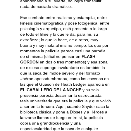
abandonado a su suerte, no logra transmitir
nada demasiado dramático…
Ese combate entre realismo y estampita, entre
kinesis cinematográfica y pose fotogénica, entre
psicología y arquetipo, está presente a lo largo
de todo el filme y lo que le da, para mí, su
extrañeza; lo que la hace, de a ratos, muy
buena y muy mala al mismo tiempo. Es que por
momentos la película parece casi una parodia
de sí misma (difícil no pensar en
FLASH
GORDON
en dos o tres momentos) y esa zona
de exceso supongo involuntario es también la
que la saca del molde severo y del formato
«héroe apesadumbrado», como las escenas en
las que el Guasón de Heath Ledger aparecía en
EL CABALLERO DE LA NOCHE
y su sola
presencia parecía desarmar la estructurada
tesis universitaria que era la película y que volvió
a ser en la tercera. Aquí, cuando Snyder saca la
biblioteca clásica y pone a Dioses y a Héroes a
lanzarse llamas de fuego entre sí, la película
cobra una grandilocuencia y una
espectacularidad que la saca de cualquier