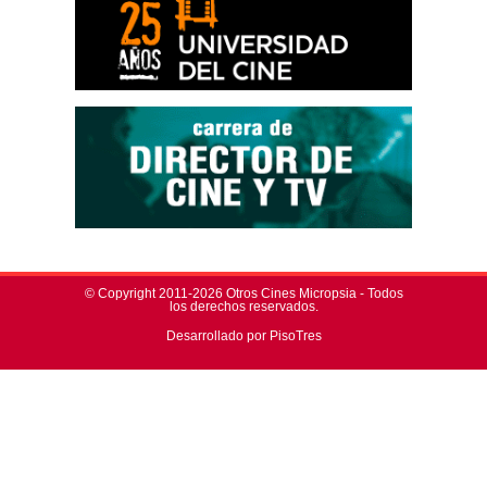
© Copyright 2011-2026 Otros Cines Micropsia - Todos
los derechos reservados.
Desarrollado por PisoTres