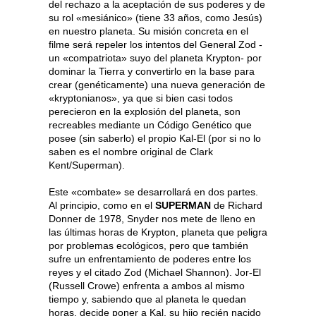
del rechazo a la aceptación de sus poderes y de
su rol «mesiánico» (tiene 33 años, como Jesús)
en nuestro planeta. Su misión concreta en el
filme será repeler los intentos del General Zod -
un «compatriota» suyo del planeta Krypton- por
dominar la Tierra y convertirlo en la base para
crear (genéticamente) una nueva generación de
«kryptonianos», ya que si bien casi todos
perecieron en la explosión del planeta, son
recreables mediante un Código Genético que
posee (sin saberlo) el propio Kal-El (por si no lo
saben es el nombre original de Clark
Kent/Superman).
Este «combate» se desarrollará en dos partes.
Al principio, como en el
SUPERMAN
de Richard
Donner de 1978, Snyder nos mete de lleno en
las últimas horas de Krypton, planeta que peligra
por problemas ecológicos, pero que también
sufre un enfrentamiento de poderes entre los
reyes y el citado Zod (Michael Shannon). Jor-El
(Russell Crowe) enfrenta a ambos al mismo
tiempo y, sabiendo que al planeta le quedan
horas, decide poner a Kal, su hijo recién nacido