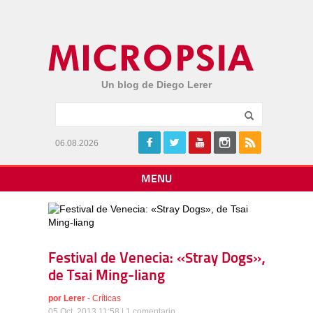
Un blog de Diego Lerer
06.08.2026
MENU
Festival de Venecia: «Stray Dogs»,
de Tsai Ming-liang
por
Lerer
-
Críticas
05 Oct, 2013 11:58 |
1 comentario