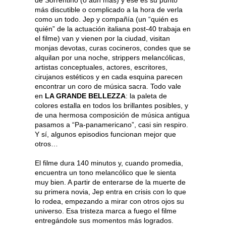
de Sorrentino (o aún más) y ése es su punto
más discutible o complicado a la hora de verla
como un todo. Jep y compañía (un “quién es
quién” de la actuación italiana post-40 trabaja en
el filme) van y vienen por la ciudad, visitan
monjas devotas, curas cocineros, condes que se
alquilan por una noche, strippers melancólicas,
artistas conceptuales, actores, escritores,
cirujanos estéticos y en cada esquina parecen
encontrar un coro de música sacra. Todo vale
en
LA GRANDE BELLEZZA
: la paleta de
colores estalla en todos los brillantes posibles, y
de una hermosa composición de música antigua
pasamos a “Pa-panamericano”, casi sin respiro.
Y sí, algunos episodios funcionan mejor que
otros…
El filme dura 140 minutos y, cuando promedia,
encuentra un tono melancólico que le sienta
muy bien. A partir de enterarse de la muerte de
su primera novia, Jep entra en crisis con lo que
lo rodea, empezando a mirar con otros ojos su
universo. Esa tristeza marca a fuego el filme
entregándole sus momentos más logrados.