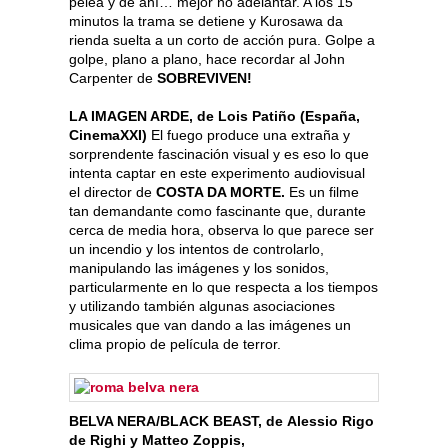
pelea y de ahí… mejor no adelantar. A los 15
minutos la trama se detiene y Kurosawa da
rienda suelta a un corto de acción pura. Golpe a
golpe, plano a plano, hace recordar al John
Carpenter de
SOBREVIVEN!
LA IMAGEN ARDE, de Lois Patiño (España,
CinemaXXI)
El fuego produce una extraña y
sorprendente fascinación visual y es eso lo que
intenta captar en este experimento audiovisual
el director de
COSTA DA MORTE.
Es un filme
tan demandante como fascinante que, durante
cerca de media hora, observa lo que parece ser
un incendio y los intentos de controlarlo,
manipulando las imágenes y los sonidos,
particularmente en lo que respecta a los tiempos
y utilizando también algunas asociaciones
musicales que van dando a las imágenes un
clima propio de película de terror.
BELVA NERA/BLACK BEAST, de Alessio Rigo
de Righi y Matteo Zoppis,