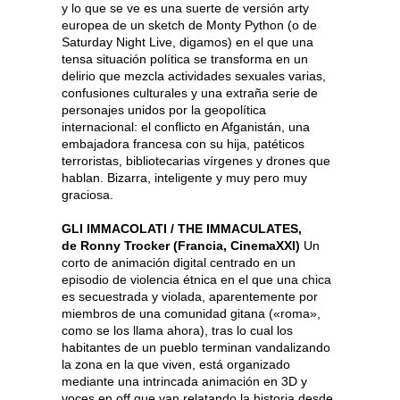
y lo que se ve es una suerte de versión arty
europea de un sketch de Monty Python (o de
Saturday Night Live, digamos) en el que una
tensa situación política se transforma en un
delirio que mezcla actividades sexuales varias,
confusiones culturales y una extraña serie de
personajes unidos por la geopolítica
internacional: el conflicto en Afganistán, una
embajadora francesa con su hija, patéticos
terroristas, bibliotecarias vírgenes y drones que
hablan. Bizarra, inteligente y muy pero muy
graciosa.
GLI IMMACOLATI / THE IMMACULATES,
de Ronny Trocker (Francia, CinemaXXI)
Un
corto de animación digital centrado en un
episodio de violencia étnica en el que una chica
es secuestrada y violada, aparentemente por
miembros de una comunidad gitana («roma»,
como se los llama ahora), tras lo cual los
habitantes de un pueblo terminan vandalizando
la zona en la que viven, está organizado
mediante una intrincada animación en 3D y
voces en off que van relatando la historia desde