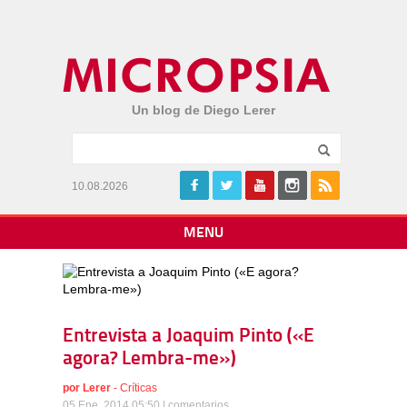
Un blog de Diego Lerer
10.08.2026
MENU
Entrevista a Joaquim Pinto («E
agora? Lembra-me»)
por
Lerer
-
Críticas
05 Ene, 2014 05:50 |
comentarios