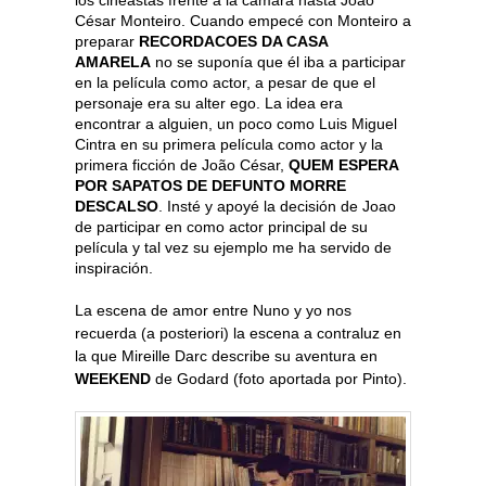
los cineastas frente a la cámara hasta João
César Monteiro. Cuando empecé con Monteiro a
preparar
RECORDACOES DA CASA
AMARELA
no se suponía que él iba a participar
en la película como actor, a pesar de que el
personaje era su alter ego. La idea era
encontrar a alguien, un poco como Luis Miguel
Cintra en su primera película como actor y la
primera ficción de João César,
QUEM ESPERA
POR SAPATOS DE DEFUNTO MORRE
DESCALSO
. Insté y apoyé la decisión de Joao
de participar en como actor principal de su
película y tal vez su ejemplo me ha servido de
inspiración.
La escena de amor entre Nuno y yo nos
recuerda (a posteriori) la escena a contraluz en
la que Mireille Darc describe su aventura en
WEEKEND
de Godard (foto aportada por Pinto).