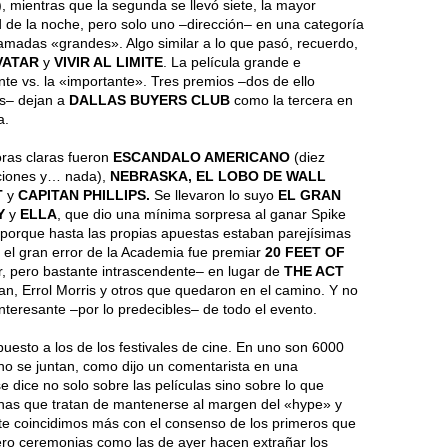
), mientras que la segunda se llevó siete, la mayor
 de la noche, pero solo uno –dirección– en una categoría
lamadas «grandes». Algo similar a lo que pasó, recuerdo,
VATAR
y
VIVIR AL LIMITE
. La película grande e
te vs. la «importante». Tres premios –dos de ello
es– dejan a
DALLAS BUYERS CLUB
como la tercera en
a.
ras claras fueron
ESCANDALO AMERICANO
(diez
iones y… nada),
NEBRASKA, EL LOBO DE WALL
T
y
CAPITAN PHILLIPS.
Se llevaron lo suyo
EL GRAN
Y
y
ELLA
, que dio una mínima sorpresa al ganar Spike
 porque hasta las propias apuestas estaban parejísimas
e el gran error de la Academia fue premiar
20 FEET OF
r, pero bastante intrascendente– en lugar de
THE ACT
an, Errol Morris y otros que quedaron en el camino. Y no
teresante –por lo predecibles– de todo el evento.
esto a los de los festivales de cine. En uno son 6000
no se juntan, como dijo un comentarista en una
e dice no solo sobre las películas sino sobre lo que
sonas que tratan de mantenerse al margen del «hype» y
nte coincidimos más con el consenso de los primeros que
ero ceremonias como las de ayer hacen extrañar los