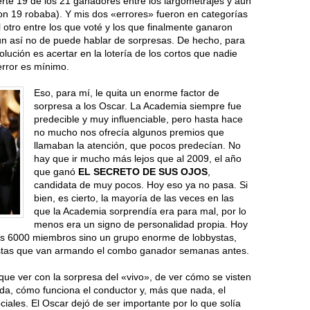
rté 19 de los 21 ganadores entre los largometrajes y aún
on 19 robaba). Y mis dos «errores» fueron en categorías
 otro entre los que voté y los que finalmente ganaron
 aun así no de puede hablar de sorpresas. De hecho, para
lución es acertar en la lotería de los cortos que nadie
error es mínimo.
Eso, para mí, le quita un enorme factor de
sorpresa a los Oscar. La Academia siempre fue
predecible y muy influenciable, pero hasta hace
no mucho nos ofrecía algunos premios que
llamaban la atención, que pocos predecían. No
hay que ir mucho más lejos que al 2009, el año
que ganó
EL SECRETO DE SUS OJOS
,
candidata de muy pocos. Hoy eso ya no pasa. Si
bien, es cierto, la mayoría de las veces en las
que la Academia sorprendía era para mal, por lo
menos era un signo de personalidad propia. Hoy
los 6000 miembros sino un grupo enorme de lobbystas,
distas que van armando el combo ganador semanas antes.
que ver con la sorpresa del «vivo», de ver cómo se visten
da, cómo funciona el conductor y, más que nada, el
iales. El Oscar dejó de ser importante por lo que solía