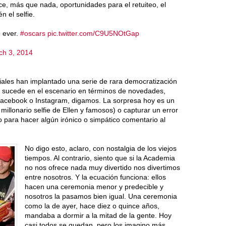
ce, más que nada, oportunidades para el retuiteo, el
 el selfie.
o ever.
#oscars
pic.twitter.com/C9U5NOtGap
ch 3, 2014
iales han implantado una serie de rara democratización
 no sucede en el escenario en términos de novedades,
 Facebook o Instagram, digamos. La sorpresa hoy es un
 millonario selfie de Ellen y famosos) o capturar un error
o para hacer algún irónico o simpático comentario al
No digo esto, aclaro, con nostalgia de los viejos
tiempos. Al contrario, siento que si la Academia
no nos ofrece nada muy divertido nos divertimos
entre nosotros. Y la ecuación funciona: ellos
hacen una ceremonia menor y predecible y
nosotros la pasamos bien igual. Una ceremonia
como la de ayer, hace diez o quince años,
mandaba a dormir a la mitad de la gente. Hoy
casi todos se quedan, pero los imagino más