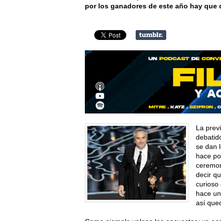
por los ganadores de este año hay que 
La previ
debatid
se dan 
hace po
ceremon
decir q
curioso 
hace un
así que