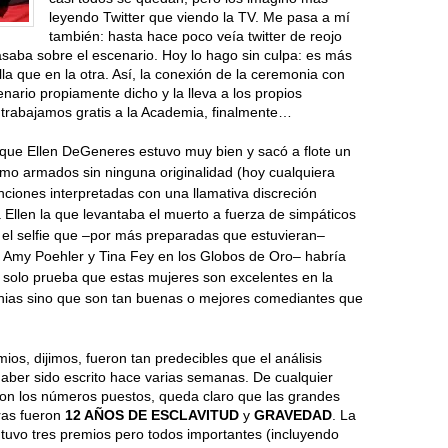
leyendo Twitter que viendo la TV. Me pasa a mí
también: hasta hace poco veía twitter de reojo
saba sobre el escenario. Hoy lo hago sin culpa: es más
lla que en la otra. Así, la conexión de la ceremonia con
enario propiamente dicho y la lleva a los propios
 trabajamos gratis a la Academia, finalmente…
 que Ellen DeGeneres estuvo muy bien y sacó a flote un
smo armados sin ninguna originalidad (hoy cualquiera
anciones interpretadas con una llamativa discreción
Ellen la que levantaba el muerto a fuerza de simpáticos
y el selfie que –por más preparadas que estuvieran–
 Amy Poehler y Tina Fey en los Globos de Oro– habría
 solo prueba que estas mujeres son excelentes en la
nias sino que son tan buenas o mejores comediantes que
ios, dijimos, fueron tan predecibles que el análisis
haber sido escrito hace varias semanas. De cualquier
on los números puestos, queda claro que las grandes
as fueron
12 AÑOS DE ESCLAVITUD
y
GRAVEDAD
. La
 tuvo tres premios pero todos importantes (incluyendo