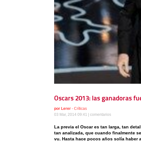
Oscars 2013: las ganadoras fue
por
Lerer
-
Críticas
03 Mar, 2014 09:41 |
comentarios
La previa el Oscar es tan larga, tan de
tan analizada, que cuando finalmente se
vu. Hasta hace pocos años solía haber 