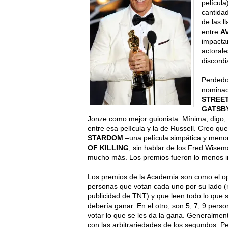
película
cantidad
de las l
entre
A
impactan
actoral
discordi
Perdedo
nominac
STREE
GATSB
Jonze como mejor guionista. Mínima, digo,
entre esa película y la de Russell. Creo qu
STARDOM
–una película simpática y meno
OF KILLING
, sin hablar de los Fred Wisem
mucho más. Los premios fueron lo menos in
Los premios de la Academia son como el opu
personas que votan cada uno por su lado (
publicidad de TNT) y que leen todo lo que s
debería ganar. En el otro, son 5, 7, 9 per
votar lo que se les da la gana. Generalme
con las arbitrariedades de los segundos. P