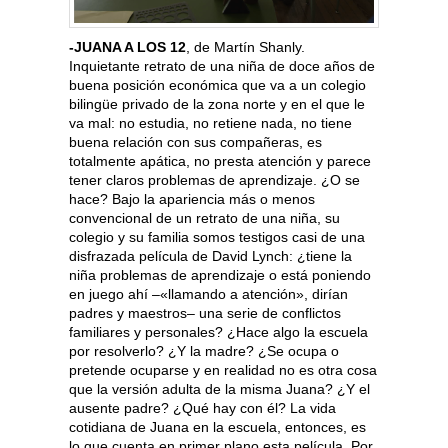
-JUANA A LOS 12
, de Martín Shanly.
Inquietante retrato de una niña de doce años de
buena posición económica que va a un colegio
bilingüe privado de la zona norte y en el que le
va mal: no estudia, no retiene nada, no tiene
buena relación con sus compañeras, es
totalmente apática, no presta atención y parece
tener claros problemas de aprendizaje. ¿O se
hace? Bajo la apariencia más o menos
convencional de un retrato de una niña, su
colegio y su familia somos testigos casi de una
disfrazada película de David Lynch: ¿tiene la
niña problemas de aprendizaje o está poniendo
en juego ahí –«llamando a atención», dirían
padres y maestros– una serie de conflictos
familiares y personales? ¿Hace algo la escuela
por resolverlo? ¿Y la madre? ¿Se ocupa o
pretende ocuparse y en realidad no es otra cosa
que la versión adulta de la misma Juana? ¿Y el
ausente padre? ¿Qué hay con él? La vida
cotidiana de Juana en la escuela, entonces, es
lo que cuenta en primer plano esta película. Por