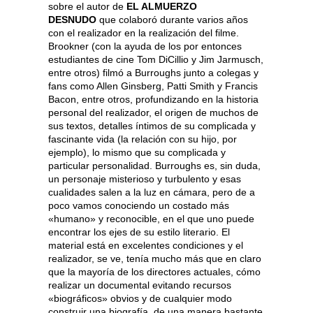
sobre el autor de
EL ALMUERZO
DESNUDO
que colaboró durante varios años
con el realizador en la realización del filme.
Brookner (con la ayuda de los por entonces
estudiantes de cine Tom DiCillio y Jim Jarmusch,
entre otros) filmó a Burroughs junto a colegas y
fans como Allen Ginsberg, Patti Smith y Francis
Bacon, entre otros, profundizando en la historia
personal del realizador, el origen de muchos de
sus textos, detalles íntimos de su complicada y
fascinante vida (la relación con su hijo, por
ejemplo), lo mismo que su complicada y
particular personalidad. Burroughs es, sin duda,
un personaje misterioso y turbulento y esas
cualidades salen a la luz en cámara, pero de a
poco vamos conociendo un costado más
«humano» y reconocible, en el que uno puede
encontrar los ejes de su estilo literario. El
material está en excelentes condiciones y el
realizador, se ve, tenía mucho más que en claro
que la mayoría de los directores actuales, cómo
realizar un documental evitando recursos
«biográficos» obvios y de cualquier modo
construir una biografía, de una manera bastante