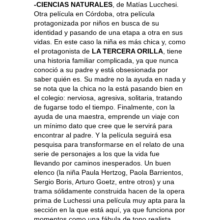
-CIENCIAS NATURALES
, de Matías Lucchesi.
Otra película en Córdoba, otra película
protagonizada por niños en busca de su
identidad y pasando de una etapa a otra en sus
vidas. En este caso la niña es más chica y, como
el protagonista de
LA TERCERA ORILLA
, tiene
una historia familiar complicada, ya que nunca
conoció a su padre y está obsesionada por
saber quién es. Su madre no la ayuda en nada y
se nota que la chica no la está pasando bien en
el colegio: nerviosa, agresiva, solitaria, tratando
de fugarse todo el tiempo. Finalmente, con la
ayuda de una maestra, emprende un viaje con
un mínimo dato que cree que le servirá para
encontrar al padre. Y la película seguirá esa
pesquisa para transformarse en el relato de una
serie de personajes a los que la vida fue
llevando por caminos inesperados. Un buen
elenco (la niña Paula Hertzog, Paola Barrientos,
Sergio Boris, Arturo Goetz, entre otros) y una
trama sólidamente construida hacen de la opera
prima de Luchessi una película muy apta para la
sección en la que está aquí, ya que funciona por
momentos como una fábula de tono realista