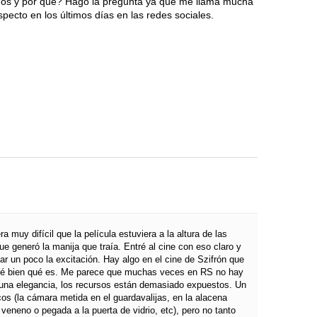
nos y por qué? Hago la pregunta ya que me llama mucha
specto en los últimos días en las redes sociales.
 muy difícil que la película estuviera a la altura de las
ue generó la manija que traía. Entré al cine con eso claro y
jar un poco la excitación. Hay algo en el cine de Szifrón que
sé bien qué es. Me parece que muchas veces en RS no hay
guna elegancia, los recursos están demasiado expuestos. Un
cos (la cámara metida en el guardavalijas, en la alacena
veneno o pegada a la puerta de vidrio, etc), pero no tanto