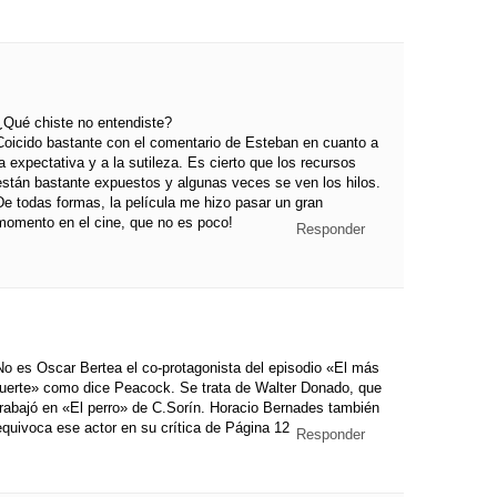
¿Qué chiste no entendiste?
Coicido bastante con el comentario de Esteban en cuanto a
la expectativa y a la sutileza. Es cierto que los recursos
están bastante expuestos y algunas veces se ven los hilos.
De todas formas, la película me hizo pasar un gran
momento en el cine, que no es poco!
Responder
No es Oscar Bertea el co-protagonista del episodio «El más
fuerte» como dice Peacock. Se trata de Walter Donado, que
trabajó en «El perro» de C.Sorín. Horacio Bernades también
equivoca ese actor en su crítica de Página 12
Responder