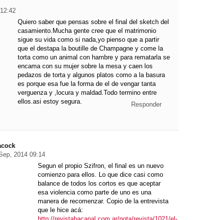
 12:42
Quiero saber que pensas sobre el final del sketch del
casamiento.Mucha gente cree que el matrimonio
sigue su vida como si nada,yo pienso que a partir
que el destapa la boutille de Champagne y come la
torta como un animal con hambre y para rematarla se
encama con su mujer sobre la mesa y caen los
pedazos de torta y algunos platos como a la basura
es porque esa fue la forma de el de vengar tanta
verguenza y ,locura y maldad.Todo termino entre
ellos.asi estoy segura.
Responder
acock
Sep, 2014 09:14
Segun el propio Szifron, el final es un nuevo
comienzo para ellos. Lo que dice casi como
balance de todos los cortos es que aceptar
esa violencia como parte de uno es una
manera de recomenzar. Copio de la entrevista
que le hice acá:
http://revistabacanal.com.ar/nota/revista/1021/el-