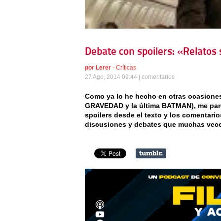
Debate con spoilers: «Relatos
por
Lerer
-
Críticas
27 Ago, 2014 09:44 |
comentarios
Como ya lo he hecho en otras ocasiones
GRAVEDAD y la última BATMAN), me pare
spoilers desde el texto y los comentar
discusiones y debates que muchas vec