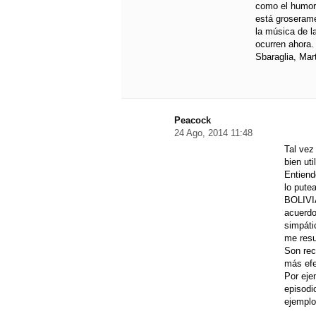
como el humor
está groserame
la música de l
ocurren ahora.
Sbaraglia, Mar
Peacock
24 Ago, 2014 11:48
Tal vez
bien ut
Entiend
lo putea
BOLIVIA
acuerdo
simpáti
me resu
Son rec
más efe
Por eje
episodio
ejemplo