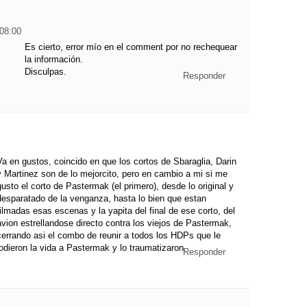
08:00
Es cierto, error mío en el comment por no rechequear
la información.
Disculpas.
Responder
Va en gustos, coincido en que los cortos de Sbaraglia, Darin
y Martinez son de lo mejorcito, pero en cambio a mi si me
gusto el corto de Pastermak (el primero), desde lo original y
desparatado de la venganza, hasta lo bien que estan
filmadas esas escenas y la yapita del final de ese corto, del
avion estrellandose directo contra los viejos de Pastermak,
cerrando asi el combo de reunir a todos los HDPs que le
jodieron la vida a Pastermak y lo traumatizaron.
Responder