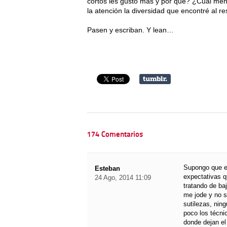
cortos les gustó más y por qué? ¿Cuál me
la atención la diversidad que encontré al re
Pasen y escriban. Y lean…
174 Comentarios
Supongo que era
Esteban
expectativas q
24 Ago, 2014 11:09
tratando de ba
me jode y no 
sutilezas, nin
poco los técni
donde dejan el 