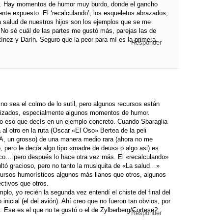
. Hay momentos de humor muy burdo, donde el gancho
nte expuesto. El ‘recalculando’, los esqueletos abrazados,
a salud de nuestros hijos son los ejemplos que se me
 No sé cuál de las partes me gustó más, parejas las de
tínez y Darín. Seguro que la peor para mí es la primera.
Responder
 no sea el colmo de lo sutil, pero algunos recursos están
ilizados, especialmente algunos momentos de humor.
o eso que decís en un ejemplo concreto. Cuando Sbaraglia
 al otro en la ruta (Oscar «El Oso» Bertea de la peli
, un grosso) de una manera medio rara (ahora no me
, pero le decía algo tipo «madre de deus» o algo asi) es
co… pero después lo hace otra vez más. El «recalculando»
ltó gracioso, pero no tanto la musiquita de «La salud…»
ursos humorísticos algunos más llanos que otros, algunos
ctivos que otros.
mplo, yo recién la segunda vez entendí el chiste del final del
 inicial (el del avión). Ahí creo que no fueron tan obvios, por
. Ese es el que no te gustó o el de Zylberberg/Cortese?
Responder