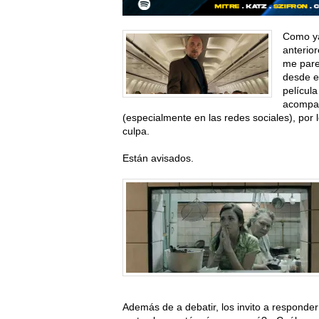
Como ya
anterio
me pare
desde e
películ
acompañ
(especialmente en las redes sociales), por l
culpa.
Están avisados.
Además de a debatir, los invito a responde