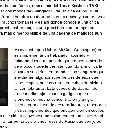
or de una fábrica, más cerca del Travis Bickle de
TAXI
tar dos modos de «vengador» de un cine de los ’70 al
. Pero el hombre no duerme bien de noche y siempre va a
, no muchos toman té y es ahí donde conoce a una chica
pronto sabremos, es una prostituta que trabaja para
ara más o menos visible de una cadena de mafiosos aún
Es evidente que Robert McCall (Washington) no
es simplemente un trabajador aburrido y
rutinario. Tiene un pasado que iremos sabiendo
de a poco y que le permite, cuando a la chica la
golpean sus jefes, emprender una venganza que
envidiarían algunos superhéroes de esos que
tienen capas, se convierten en cubos de hielo o
lanzan telarañas. Esta especie de Batman de
clase media baja, sin más gadgets que un
cronómetro, mucha concentración y un gran
talento para el uso de destornilladores, tenedores
y otros implementos que encajen bien en cuellos
 cuestión a convertirse no solamente en un justiciero al
frentar por sí solo a unos rusos de Rusia que son jefes
ston.