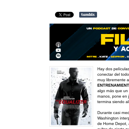
Hay dos película
conectar del todo
muy libremente a
ENTRENAMIENT
algo más que un s
manos, pone en j
termina siendo a
Durante casi medi
Washington inter
de Home Depot, a
cultor de cierta 