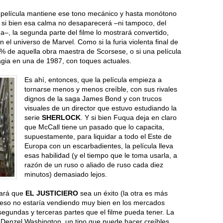
 película mantiene ese tono mecánico y hasta monótono
Y si bien esa calma no desaparecerá –ni tampoco, del
–, la segunda parte del filme lo mostrará convertido,
el universo de Marvel. Como si la furia violenta final de
60% de aquella obra maestra de Scorsese, o si una película
agia en una de 1987, con toques actuales.
Es ahí, entonces, que la película empieza a
tornarse menos y menos creíble, con sus rivales
dignos de la saga James Bond y con trucos
visuales de un director que estuvo estudiando la
serie
SHERLOCK
. Y si bien Fuqua deja en claro
que McCall tiene un pasado que lo capacita,
supuestamente, para liquidar a todo el Este de
Europa con un escarbadientes, la película lleva
esas habilidad (y el tiempo que le toma usarla, a
razón de un ruso o aliado de ruso cada diez
minutos) demasiado lejos.
hará que
EL JUSTICIERO
sea un éxito (la otra es más
 eso no estaría vendiendo muy bien en los mercados
 segundas y terceras partes que el filme pueda tener. La
e Denzel Washington, un tipo que puede hacer creíbles