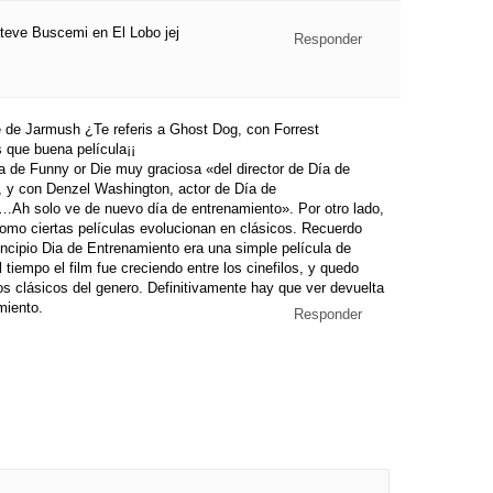
teve Buscemi en El Lobo jej
Responder
e de Jarmush ¿Te referis a Ghost Dog, con Forrest
 que buena película¡¡
 de Funny or Die muy graciosa «del director de Día de
 y con Denzel Washington, actor de Día de
Ah solo ve de nuevo día de entrenamiento». Por otro lado,
como ciertas películas evolucionan en clásicos. Recuerdo
ncipio Dia de Entrenamiento era una simple película de
 tiempo el film fue creciendo entre los cinefilos, y quedo
s clásicos del genero. Definitivamente hay que ver devuelta
miento.
Responder