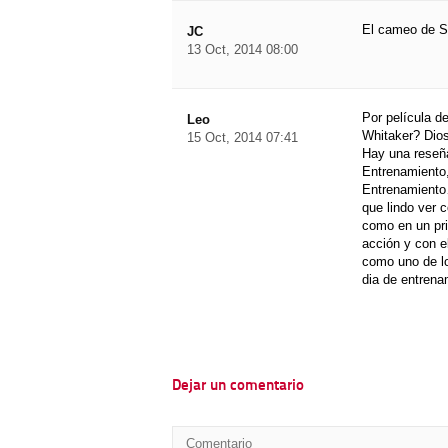
El cameo de S
JC
13 Oct, 2014 08:00
Por película d
Leo
Whitaker? Dios
15 Oct, 2014 07:41
Hay una reseña
Entrenamiento,
Entrenamiento…
que lindo ver 
como en un pri
acción y con el
como uno de lo
dia de entrena
Dejar un comentario