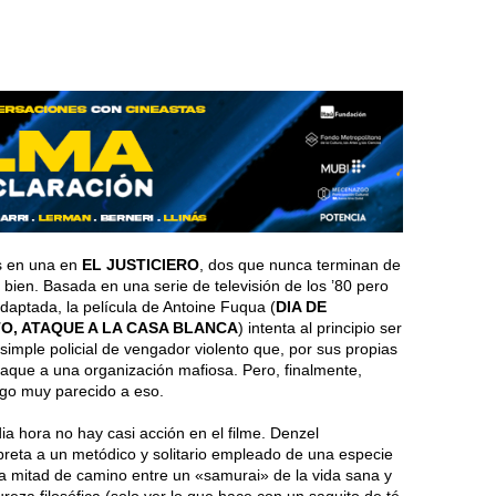
s en una en
EL JUSTICIERO
, dos que nunca terminan de
 bien. Basada en una serie de televisión de los ’80 pero
daptada, la película de Antoine Fuqua (
DIA DE
O, ATAQUE A LA CASA BLANCA
) intenta al principio ser
imple policial de vengador violento que, por sus propias
aque a una organización mafiosa. Pero, finalmente,
lgo muy parecido a eso.
a hora no hay casi acción en el filme. Denzel
preta a un metódico y solitario empleado de una especie
 mitad de camino entre un «samurai» de la vida sana y
pureza filosófica (solo ver lo que hace con un saquito de té