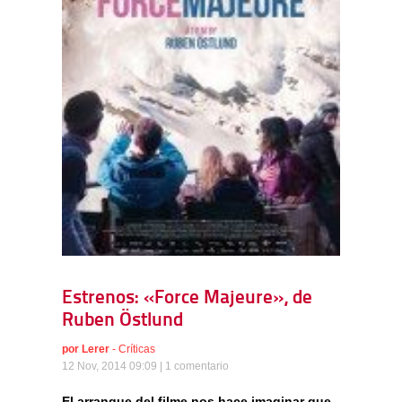
Estrenos: «Force Majeure», de
Ruben Östlund
por
Lerer
-
Críticas
12 Nov, 2014 09:09 |
1 comentario
El arranque del filme nos hace imaginar que