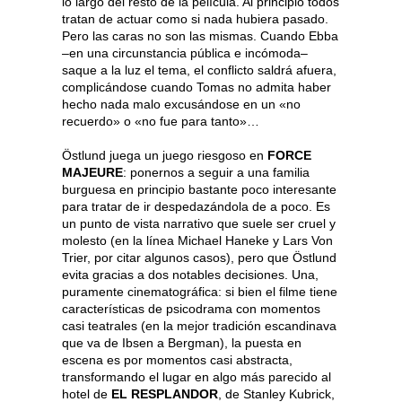
lo largo del resto de la película. Al principio todos
tratan de actuar como si nada hubiera pasado.
Pero las caras no son las mismas. Cuando Ebba
–en una circunstancia pública e incómoda–
saque a la luz el tema, el conflicto saldrá afuera,
complicándose cuando Tomas no admita haber
hecho nada malo excusándose en un «no
recuerdo» o «no fue para tanto»…
Östlund juega un juego riesgoso en
FORCE
MAJEURE
: ponernos a seguir a una familia
burguesa en principio bastante poco interesante
para tratar de ir despedazándola de a poco. Es
un punto de vista narrativo que suele ser cruel y
molesto (en la línea Michael Haneke y Lars Von
Trier, por citar algunos casos), pero que Östlund
evita gracias a dos notables decisiones. Una,
puramente cinematográfica: si bien el filme tiene
características de psicodrama con momentos
casi teatrales (en la mejor tradición escandinava
que va de Ibsen a Bergman), la puesta en
escena es por momentos casi abstracta,
transformando el lugar en algo más parecido al
hotel de
EL RESPLANDOR
, de Stanley Kubrick,