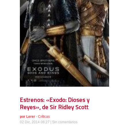
Estrenos: «Exodo: Dioses y
Reyes», de Sir Ridley Scott
por
Lerer
-
Críticas
02 Dic, 2014 08:27 |
Sin comentarios