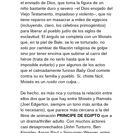
el enviado de Dios, que toma la figura de un
niño bastante duro y severo –el Dios enojado del
Viejo Testamento, impiadoso y violento–, que no
tiene reparos en masacrar a miles de egipcios
(incluyendo, claro, los célebres primogénitos)
para liberar al pueblo judío de los siglos de
esclavitud. El ángulo se completa con un Moisés
que, en la piel de Bale, se lo ve torturado, no
solo por cambiar de filiación religiosa de golpe
sino por tener encima que subirse al carro del
héroe (trata de no serlo hasta que le es
imposible evitarlo) y por algunos de los actos
que el calmadamente furioso
Baby God
comete
contra su ex familia y pueblo. Sí, chiste fácil,
Moisés es un
rusito con culpa…
De hecho, es más rica y curiosa la relación entre
ellos dos que la que hay entre Moisés y Ramsés
(Joel Edgerton, siempre un tono más arriba de
lo necesario), que parece más cercana a la del
filme de animación
PRINCIPE DE EGIPTO
que a
un drama/thriller adulto. Con muchos actores
casi desaprovechados (John Turturro, Ben
Kingsley, Aaron Paul y Sigourney Weaver, entre