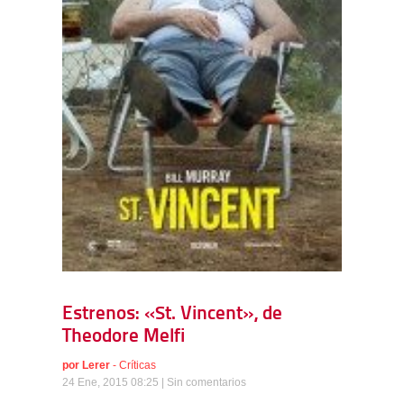
Estrenos: «St. Vincent», de
Theodore Melfi
por
Lerer
-
Críticas
24 Ene, 2015 08:25 |
Sin comentarios