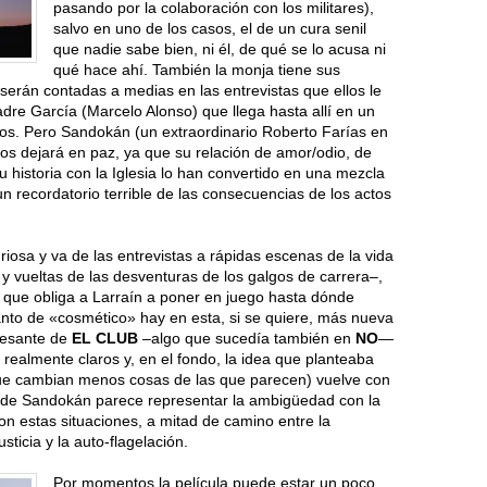
pasando por la colaboración con los militares),
salvo en uno de los casos, el de un cura senil
que nadie sabe bien, ni él, de qué se lo acusa ni
qué hace ahí. También la monja tiene sus
 serán contadas a medias en las entrevistas que ellos le
adre García (Marcelo Alonso) que llega hasta allí en un
s. Pero Sandokán (un extraordinario Roberto Farías en
os dejará en paz, ya que su relación de amor/odio, de
u historia con la Iglesia lo han convertido en una mezcla
n recordatorio terrible de las consecuencias de los actos
riosa y va de las entrevistas a rápidas escenas de la vida
 y vueltas de las desventuras de los galgos de carrera–,
o que obliga a Larraín a poner en juego hasta dónde
uánto de «cosmético» hay en esta, si se quiere, más nueva
eresante de
EL CLUB
–algo que sucedía también en
NO
—
 realmente claros y, en el fondo, la idea que planteaba
 que cambian menos cosas de las que parecen) vuelve con
ra de Sandokán parece representar la ambigüedad con la
on estas situaciones, a mitad de camino entre la
sticia y la auto-flagelación.
Por momentos la película puede estar un poco