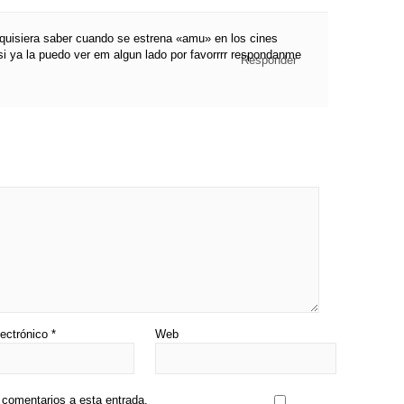
 quisiera saber cuando se estrena «amu» en los cines
 si ya la puedo ver em algun lado por favorrrr respondanme
Responder
lectrónico
*
Web
s comentarios a esta entrada.