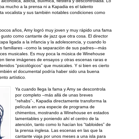
 alcohólica, adicta, bulímica, fiestera y descontrolada. Lo
ba mucho a la prensa ni a Kapadia es el talento
a vocalista y sus también notables condiciones como
 pocos años, Amy logró muy joven y muy rápido una fama
gusto como cantante de jazz que otra cosa. El director
pa ligada a la infancia y la adolescencia, y cuando lo
as familiares –como la separación de sus padres—más
ances musicales. Es muy poca la música de Winehouse
ien tiene imágenes de ensayos y otras escenas raras e
enidos “psicológicos” que musicales. Y si bien es cierto
también el documental podría haber sido una buena
nto artístico.
Ya cuando llega la fama y Amy se descontrola
por completo –más allá de unas breves
“rehabs”-, Kapadia directamente transforma la
película en una especie de programa de
chimentos, mostrando a Winehouse en estados
lamentables y poniendo ahí el centro de la
atención, tanto como lo hacían los “tabloides” de
la prensa inglesa. Las escenas en las que la
cantante viaja por unos meses a una isla para