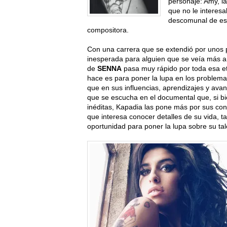
personaje: Amy, la
que no le interesa
descomunal de est
compositora.
Con una carrera que se extendió por unos
inesperada para alguien que se veía más a 
de
SENNA
pasa muy rápido por toda esa eta
hace es para poner la lupa en los problem
que en sus influencias, aprendizajes y av
que se escucha en el documental que, si b
inéditas, Kapadia las pone más por sus cont
que interesa conocer detalles de su vida, 
oportunidad para poner la lupa sobre su tale