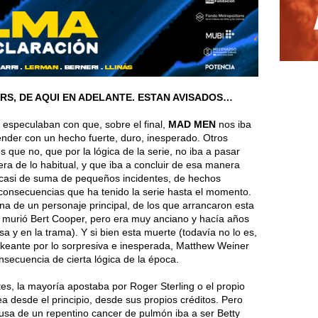
RS, DE AQUI EN ADELANTE.
ESTAN AVISADOS…
 especulaban con que, sobre el final,
MAD MEN
nos iba
ender con un hecho fuerte, duro, inesperado. Otros
 que no, que por la lógica de la serie, no iba a pasar
era de lo habitual, y que iba a concluir de esa manera
 casi de suma de pequeños incidentes, de hechos
) consecuencias que ha tenido la serie hasta el momento.
na de un personaje principal, de los que arrancaron esta
k, murió Bert Cooper, pero era muy anciano y hacía años
a y en la trama). Y si bien esta muerte (todavía no lo es,
ckeante por lo sorpresiva e inesperada, Matthew Weiner
nsecuencia de cierta lógica de la época.
s, la mayoría apostaba por Roger Sterling o el propio
ea desde el principio, desde sus propios créditos. Pero
usa de un repentino cancer de pulmón iba a ser Betty