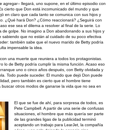
 agregar– llegará, uno supone, en el último episodio con
. Es cierto que Don está incomunicado del mundo y que
ó en claro que cada tanto se comunica con sus hijos y
nto. ¿Qué hará Don? ¿Cómo reaccionará? ¿Seguirá con
o ese sea el dilema a resolver al final de la serie. Lo
a de golpe. No imagino a Don abandonando a sus hijos y
e sabiendo que no están al cuidado de su poco efectiva
der: también sabe que el nuevo marido de Betty podría
lta impensable la idea.
con una muerte que reuniera a todos los protagonistas.
o lo de Betty podría cumplir la misma función. Acaso eso
arranque uno o cinco años después, con Betty olvidada y
ola. Todo puede suceder. El mundo que dejó Don puede
alidad, pero también es cierto que el hombre tiene
 buscar otros modos de ganarse la vida que no sea en
El que se fue de ahí, para sorpresa de todos, es
Pete Campbell. A partir de una serie de confusas
situaciones, el hombre que más quería ser parte
de las grandes ligas de la publicidad terminó
aceptando un trabajo para LearJet, la compañía