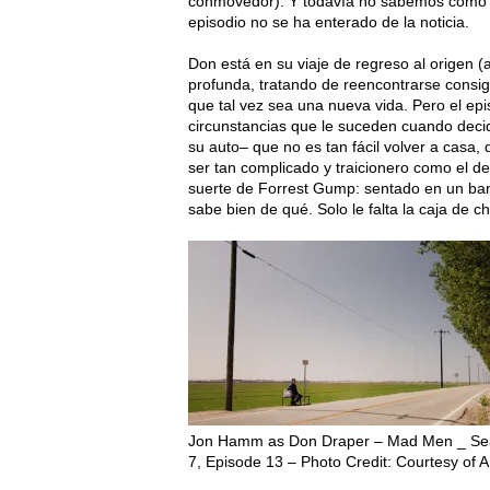
conmovedor). Y todavía no sabemos cómo rep
episodio no se ha enterado de la noticia.
Don está en su viaje de regreso al origen 
profunda, tratando de reencontrarse consigo
que tal vez sea una nueva vida. Pero el epi
circunstancias que le suceden cuando deci
su auto– que no es tan fácil volver a casa,
ser tan complicado y traicionero como el 
suerte de Forrest Gump: sentado en un ban
sabe bien de qué. Solo le falta la caja de 
Jon Hamm as Don Draper – Mad Men _ S
7, Episode 13 – Photo Credit: Courtesy of