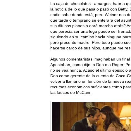
La caja de chocolates –amargos, habría que
la noticia de lo que pasa o pasó con Betty
nadie sabe donde está, pero Weiner nos dej
que tarde o temprano se enterará del asu
sus difusos planes o dará marcha atrás? Acas
que parecía ser una fuga puede ser frenad
siguiendo en su camino hacia ninguna part
pero presente madre. Pero todo puede suce
hacerse cargo de sus hijos, aunque me resu
Algunos comentaristas imaginaban un final 
Apostaban, como dije, a Don o a Roger. Per
no se vea nunca. Acaso el último episodio 
Don como gerente de la cuenta de Coca-C
volver a llamarlo en función de la nueva re
recursos económicos suficientes como para
las fauces de McCann.