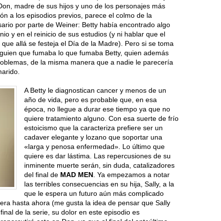
 Don, madre de sus hijos y uno de los personajes más
ión a los episodios previos, parece el colmo de la
esario por parte de Weiner: Betty había encontrado algo
io y en el reinicio de sus estudios (y ni hablar que el
 que allá se festeja el Día de la Madre). Pero si se toma
alguien que fumaba lo que fumaba Betty, quien además
problemas, de la misma manera que a nadie le parecería
marido.
A Betty le diagnostican cancer y menos de un
año de vida, pero es probable que, en esa
época, no llegue a durar ese tiempo ya que no
quiere tratamiento alguno. Con esa suerte de frío
estoicismo que la caracteriza prefiere ser un
cadaver elegante y lozano que soportar una
«larga y penosa enfermedad». Lo último que
quiere es dar lástima. Las repercusiones de su
inminente muerte serán, sin duda, catalizadores
del final de
MAD MEN
. Ya empezamos a notar
las terribles consecuencias en su hija, Sally, a la
que le espera un futuro aún más complicado
era hasta ahora (me gusta la idea de pensar que Sally
inal de la serie, su dolor en este episodio es