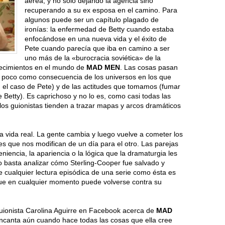
aérea, y no solo dejando la agencia sino
recuperando a su ex esposa en el camino. Para
algunos puede ser un capítulo plagado de
ironías: la enfermedad de Betty cuando estaba
enfocándose en una nueva vida y el éxito de
Pete cuando parecía que iba en camino a ser
uno más de la «burocracia soviética» de la
recimientos en el mundo de
MAD MEN
. Las cosas pasan
 poco como consecuencia de los universos en los que
 el caso de Pete) y de las actitudes que tomamos (fumar
Betty). Es caprichoso y no lo es, como casi todas las
 los guionistas tienden a trazar mapas y arcos dramáticos
 vida real. La gente cambia y luego vuelve a cometer los
s que nos modifican de un día para el otro. Las parejas
niencia, la apariencia o la lógica que la dramaturgia les
lo basta analizar cómo Sterling-Cooper fue salvado y
cualquier lectura episódica de una serie como ésta es
o que en cualquier momento puede volverse contra su
guionista Carolina Aguirre en Facebook acerca de
MAD
 encanta aún cuando hace todas las cosas que ella cree