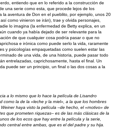
rdo, entiendo que en lo referido a la construcción de
de una serie como esta, que procede lejos de los
a la aventura de Don en el pueblito, por ejemplo, unos 20
sí como vinieron se irán), trae y olvida personajes,
nadie lo imagina (la enfermedad de Betty explica, en un
 aún cuando ya había dejado de ser relevante para la
ensación de que cualquier cosa podría pasar o que no
aprichosa e irónica como puede serlo la vida, raramente
es y psicologías empaquetadas como suelen estar las
rminado de una vida, de una historia, puede pasar todo
n entrelazadas, caprichosamente, hasta el final. Un
a puede ser un principio, un final o las dos cosas a la
cia a lo mismo que lo hace la película de Lisandro
d como la de la «leche y la miel», a la que los hombres
Weiner haya visto la película –de hecho, el «motivo» de
tes que prometen riquezas– es de las más clásicas de la
unos de los ecos que hay entre la película y la serie,
do central entre ambas, que es el del padre y su hija.