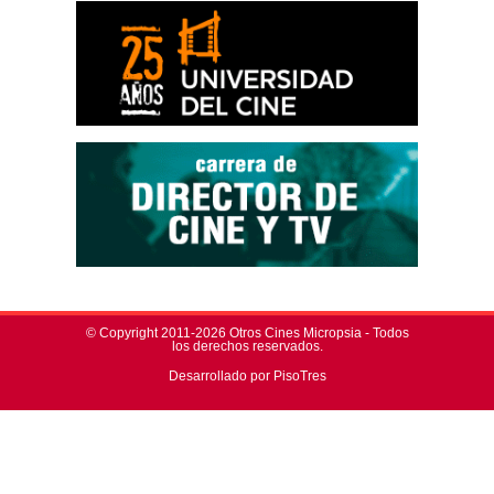
© Copyright 2011-2026 Otros Cines Micropsia - Todos
los derechos reservados.
Desarrollado por PisoTres