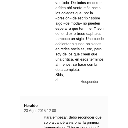
ver todo. De todos modos mi
crítica ahí venía más hacia
los colegas que, por la
«presión» de escribir sobre
algo «de moda» no pueden
esperar a que termine. Y son
ocho, diez o trece capítulos,
tampoco un siglo. Uno puede
adelantar algunas opiniones
en redes sociales, etc, pero
soy de los que creen que
una crítica, en esos términos
al menos, se hace con la
obra completa.
Slds,
d
Responder
Heraldo
23 Ago, 2015 12:08
Para empezar, debo reconocer que
solo alcancé a visionar la primera
temporada de “The walking dead”.