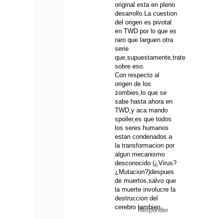
original esta en pleno
desarrollo.La cuestion
del origen es pivotal
en TWD por lo que es
raro que larguen otra
serie
que,supuestamente,trate
sobre eso.
Con respecto al
origen de los
zombies,lo que se
sabe hasta ahora en
TWD,y aca mando
spoiler,es que todos
los seres humanos
estan condenados a
la transformacion por
algun mecanismo
desconocido (¿Virus?
¿Mutacion?)despues
de muertos,salvo que
la muerte involucre la
destruccion del
cerebro tambien.
Responder