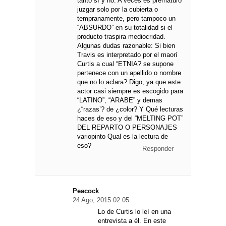
tanto sí y no. A veces es prematuro
juzgar solo por la cubierta o
tempranamente, pero tampoco un
“ABSURDO” en su totalidad si el
producto traspira mediocridad.
Algunas dudas razonable: Si bien
Travis es interpretado por el maorí
Curtis a cual “ETNIA? se supone
pertenece con un apellido o nombre
que no lo aclara? Digo, ya que este
actor casi siempre es escogido para
“LATINO”, “ARABE” y demas
¿“razas’? de ¿color? Y Qué lecturas
haces de eso y del “MELTING POT”
DEL REPARTO O PERSONAJES
variopinto Qual es la lectura de
eso?
Responder
Peacock
24 Ago, 2015 02:05
Lo de Curtis lo leí en una
entrevista a él. En este