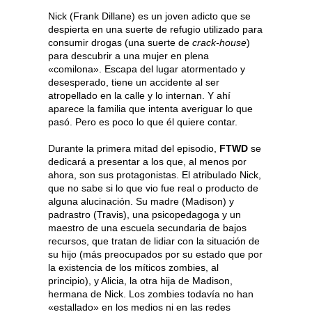
Nick (Frank Dillane) es un joven adicto que se
despierta en una suerte de refugio utilizado para
consumir drogas (una suerte de
crack-house
)
para descubrir a una mujer en plena
«comilona». Escapa del lugar atormentado y
desesperado, tiene un accidente al ser
atropellado en la calle y lo internan. Y ahí
aparece la familia que intenta averiguar lo que
pasó. Pero es poco lo que él quiere contar.
Durante la primera mitad del episodio,
FTWD
se
dedicará a presentar a los que, al menos por
ahora, son sus protagonistas. El atribulado Nick,
que no sabe si lo que vio fue real o producto de
alguna alucinación. Su madre (Madison) y
padrastro (Travis), una psicopedagoga y un
maestro de una escuela secundaria de bajos
recursos, que tratan de lidiar con la situación de
su hijo (más preocupados por su estado que por
la existencia de los míticos zombies, al
principio), y Alicia, la otra hija de Madison,
hermana de Nick. Los zombies todavía no han
«estallado» en los medios ni en las redes