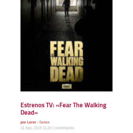
Estrenos TV: «Fear The Walking
Dead»
por
Lerer
-
Series
21 Ago, 2015 11:24 |
comentarios