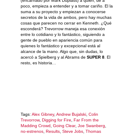
(encarnado por Mark Duplass) a quien, de a
poco, empieza a entender y a tomar cariño. El la
suma a su proyecto y empiezan a conocerse
secretos de la vida de ambos, pero hay muchas
cosas que parecen no cerrar en Kenneth. ¿Qué
esconderá? Trevorrow maneja esa conexión
entre lo cotidiano y lo fantástico, siguiendo a
gente de pueblo en apariencia común para
quienes lo fantástico y excepcional está al
alcance de la mano. Algo que, sin dudas, lo
acercó a Spielberg y al Abrams de
SUPER 8
. El
resto, es historia…
Tags:
Alex Gibney
,
Andrew Bujalski
,
Colin
Trevorrow
,
Digging for Fire
,
Far From the
Madding Crowd
,
Going Clear
,
Joe Swanberg
,
no-estrenos
,
Results
,
Steve Jobs
,
Thomas