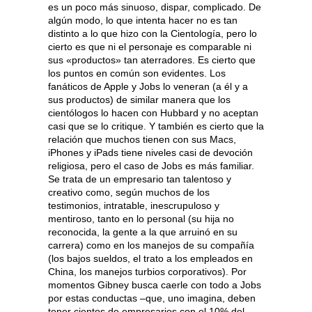
es un poco más sinuoso, dispar, complicado. De
algún modo, lo que intenta hacer no es tan
distinto a lo que hizo con la Cientología, pero lo
cierto es que ni el personaje es comparable ni
sus «productos» tan aterradores. Es cierto que
los puntos en común son evidentes. Los
fanáticos de Apple y Jobs lo veneran (a él y a
sus productos) de similar manera que los
cientólogos lo hacen con Hubbard y no aceptan
casi que se lo critique. Y también es cierto que la
relación que muchos tienen con sus Macs,
iPhones y iPads tiene niveles casi de devoción
religiosa, pero el caso de Jobs es más familiar.
Se trata de un empresario tan talentoso y
creativo como, según muchos de los
testimonios, intratable, inescrupuloso y
mentiroso, tanto en lo personal (su hija no
reconocida, la gente a la que arruinó en su
carrera) como en los manejos de su compañía
(los bajos sueldos, el trato a los empleados en
China, los manejos turbios corporativos). Por
momentos Gibney busca caerle con todo a Jobs
por estas conductas –que, uno imagina, deben
tener cientos de empresarios con el 10% del