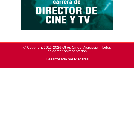
© Copyright 2011-2026 Otros Cines Micropsia - Todos
los derechos reservados.
Desarrollado por PisoTres