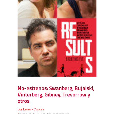
No-estrenos: Swanberg, Bujalski,
Vinterberg, Gibney, Trevorrow y
otros
por
Lerer
-
Críticas