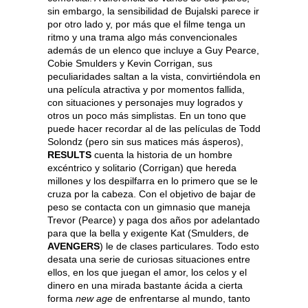
sin embargo, la sensibilidad de Bujalski parece ir
por otro lado y, por más que el filme tenga un
ritmo y una trama algo más convencionales
además de un elenco que incluye a Guy Pearce,
Cobie Smulders y Kevin Corrigan, sus
peculiaridades saltan a la vista, convirtiéndola en
una película atractiva y por momentos fallida,
con situaciones y personajes muy logrados y
otros un poco más simplistas. En un tono que
puede hacer recordar al de las películas de Todd
Solondz (pero sin sus matices más ásperos),
RESULTS
cuenta la historia de un hombre
excéntrico y solitario (Corrigan) que hereda
millones y los despilfarra en lo primero que se le
cruza por la cabeza. Con el objetivo de bajar de
peso se contacta con un gimnasio que maneja
Trevor (Pearce) y paga dos años por adelantado
para que la bella y exigente Kat (Smulders, de
AVENGERS
) le de clases particulares. Todo esto
desata una serie de curiosas situaciones entre
ellos, en los que juegan el amor, los celos y el
dinero en una mirada bastante ácida a cierta
forma
new age
de enfrentarse al mundo, tanto