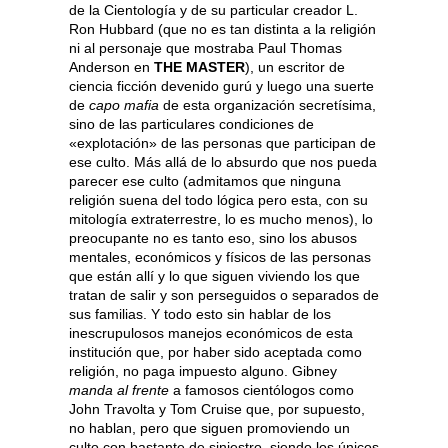
de la Cientología y de su particular creador L.
Ron Hubbard (que no es tan distinta a la religión
ni al personaje que mostraba Paul Thomas
Anderson en
THE MASTER
), un escritor de
ciencia ficción devenido gurú y luego una suerte
de
capo mafia
de esta organización secretísima,
sino de las particulares condiciones de
«explotación» de las personas que participan de
ese culto. Más allá de lo absurdo que nos pueda
parecer ese culto (admitamos que ninguna
religión suena del todo lógica pero esta, con su
mitología extraterrestre, lo es mucho menos), lo
preocupante no es tanto eso, sino los abusos
mentales, económicos y físicos de las personas
que están allí y lo que siguen viviendo los que
tratan de salir y son perseguidos o separados de
sus familias. Y todo esto sin hablar de los
inescrupulosos manejos económicos de esta
institución que, por haber sido aceptada como
religión, no paga impuesto alguno. Gibney
manda al frente
a famosos cientólogos como
John Travolta y Tom Cruise que, por supuesto,
no hablan, pero que siguen promoviendo un
culto con bastante de siniestro, siendo los únicos