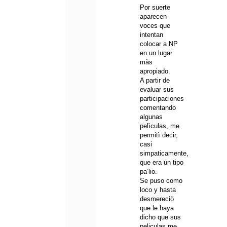
Por suerte
aparecen
voces que
intentan
colocar a NP
en un lugar
màs
apropiado.
A partir de
evaluar sus
participaciones
comentando
algunas
pelìculas, me
permitì decir,
casi
simpaticamente,
que era un tipo
pa’lio.
Se puso como
loco y hasta
desmereciò
que le haya
dicho que sus
peliculas me