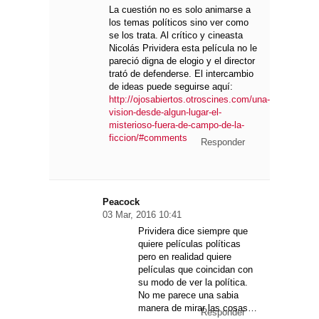
La cuestión no es solo animarse a
los temas políticos sino ver como
se los trata. Al crítico y cineasta
Nicolás Prividera esta película no le
pareció digna de elogio y el director
trató de defenderse. El intercambio
de ideas puede seguirse aquí:
http://ojosabiertos.otroscines.com/una-
vision-desde-algun-lugar-el-
misterioso-fuera-de-campo-de-la-
ficcion/#comments
Responder
Peacock
03 Mar, 2016 10:41
Prividera dice siempre que
quiere películas políticas
pero en realidad quiere
películas que coincidan con
su modo de ver la política.
No me parece una sabia
manera de mirar las cosas…
Responder