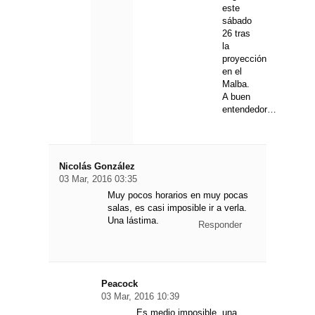
este
sábado
26 tras
la
proyección
en el
Malba.
A buen
entendedor…
Nicolás González
03 Mar, 2016 03:35
Muy pocos horarios en muy pocas
salas, es casi imposible ir a verla.
Una lástima.
Responder
Peacock
03 Mar, 2016 10:39
Es medio imposible, una