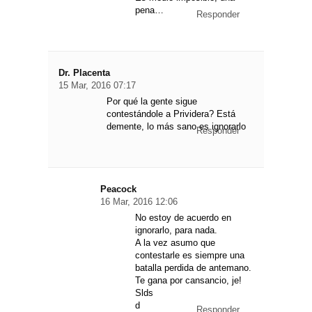
pena…
Responder
Dr. Placenta
15 Mar, 2016 07:17
Por qué la gente sigue
contestándole a Prividera? Está
demente, lo más sano es ignorarlo
Responder
Peacock
16 Mar, 2016 12:06
No estoy de acuerdo en
ignorarlo, para nada.
A la vez asumo que
contestarle es siempre una
batalla perdida de antemano.
Te gana por cansancio, je!
Slds
d
Responder