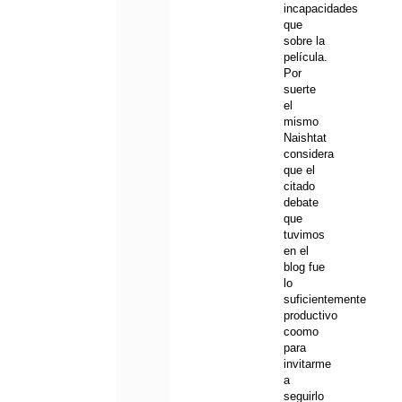
incapacidades
que
sobre la
película.
Por
suerte
el
mismo
Naishtat
considera
que el
citado
debate
que
tuvimos
en el
blog fue
lo
suficientemente
productivo
coomo
para
invitarme
a
seguirlo