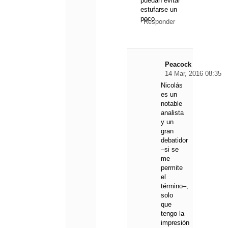
puedan evitar
estufarse un
poco…
Responder
Peacock
14 Mar, 2016 08:35
Nicolás
es un
notable
analista
y un
gran
debatidor
–si se
me
permite
el
término–,
solo
que
tengo la
impresión