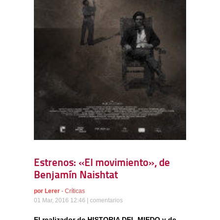
Estrenos: «El movimiento», de
Benjamín Naishtat
por
Lerer
-
Críticas
01 Mar, 2016 12:46 |
comentarios
El realizador de HISTORIA DEL MIEDO y de