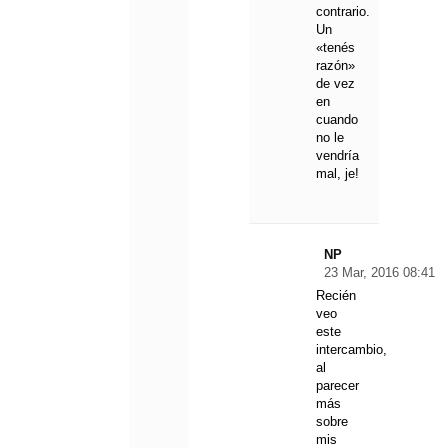
contrario.
Un
«tenés
razón»
de vez
en
cuando
no le
vendría
mal, je!
NP
23 Mar, 2016 08:41
Recién
veo
este
intercambio,
al
parecer
más
sobre
mis