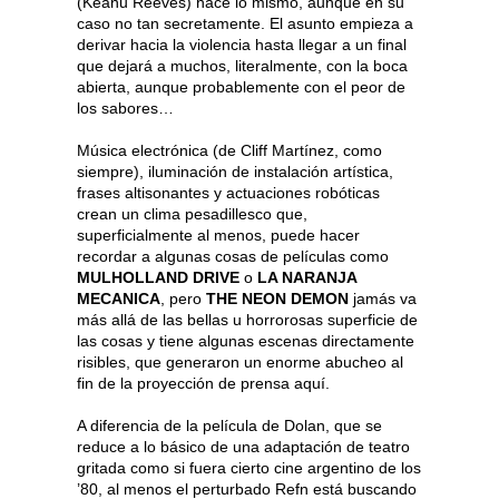
(Keanu Reeves) hace lo mismo, aunque en su
caso no tan secretamente. El asunto empieza a
derivar hacia la violencia hasta llegar a un final
que dejará a muchos, literalmente, con la boca
abierta, aunque probablemente con el peor de
los sabores…
Música electrónica (de Cliff Martínez, como
siempre), iluminación de instalación artística,
frases altisonantes y actuaciones robóticas
crean un clima pesadillesco que,
superficialmente al menos, puede hacer
recordar a algunas cosas de películas como
MULHOLLAND DRIVE
o
LA NARANJA
MECANICA
, pero
THE NEON DEMON
jamás va
más allá de las bellas u horrorosas superficie de
las cosas y tiene algunas escenas directamente
risibles, que generaron un enorme abucheo al
fin de la proyección de prensa aquí.
A diferencia de la película de Dolan, que se
reduce a lo básico de una adaptación de teatro
gritada como si fuera cierto cine argentino de los
’80, al menos el perturbado Refn está buscando