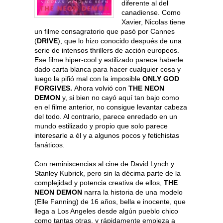
diferente al del
canadiense. Como
Xavier, Nicolas tiene
un filme consagratorio que pasó por Cannes
(
DRIVE
), que lo hizo conocido después de una
serie de intensos thrillers de acción europeos.
Ese filme hiper-cool y estilizado parece haberle
dado carta blanca para hacer cualquier cosa y
luego la pifió mal con la imposible
ONLY GOD
FORGIVES.
Ahora volvió con
THE NEON
DEMON
y, si bien no cayó aquí tan bajo como
en el filme anterior, no consigue levantar cabeza
del todo. Al contrario, parece enredado en un
mundo estilizado y propio que solo parece
interesarle a él y a algunos pocos y fetichistas
fanáticos.
Con reminiscencias al cine de David Lynch y
Stanley Kubrick, pero sin la décima parte de la
complejidad y potencia creativa de ellos,
THE
NEON DEMON
narra la historia de una modelo
(Elle Fanning) de 16 años, bella e inocente, que
llega a Los Angeles desde algún pueblo chico
como tantas otras, y rápidamente empieza a