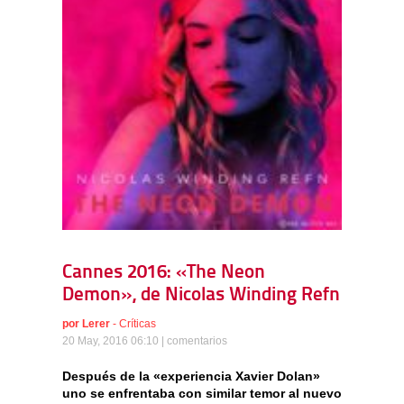
Cannes 2016: «The Neon
Demon», de Nicolas Winding Refn
por
Lerer
-
Críticas
20 May, 2016 06:10 |
comentarios
Después de la «experiencia Xavier Dolan»
uno se enfrentaba con similar temor al nuevo