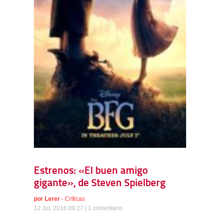
Estrenos: «El buen amigo
gigante», de Steven Spielberg
por
Lerer
-
Críticas
12 Jul, 2016 09:27 |
1 comentario