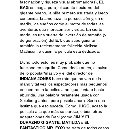
fascinación y riqueza visual abrumadoras),
EL
BAG
es magia pura, el cuento nocturno del
gigante bueno, la niña primero asustada y luego
contenida, la amenaza, la persecución y, en el
medio, los sueños como el motor de todas las
aventuras que merecen ser vividas. En cierto
modo, es una suerte de inversión de tamaño (y
de generación) del
E.T.
que supo guionar
también la recientemente fallecida Melissa
Mathison, a quien la película está dedicada.
Dicho todo esto, es muy probable que no
funcione en taquilla. Como decía antes, el pulso
de lo popular/masivo y el del director de
INDIANA JONES
hace rato que no van de la
mano y tal vez los espectadores más pequeños
encuentren a la película antigua, lenta o hasta
aburrida, una palabra raramente usada con
Spielberg antes, pero posible ahora. Sería una
lástima que eso suceda. Como
HUGO
, acaso la
película a la que más se parece, o bien otras
adaptaciones de Dahl (como
JIM Y EL
DURAZNO GIGANTE, MATILDA
o
EL
FANTASTICO MR. FOX
) se trata de todos casos