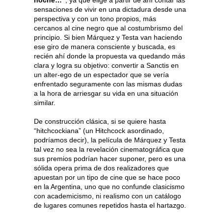
noche…”
, ya que elige a partir de ahí contar las
sensaciones de vivir en una dictadura desde una
perspectiva y con un tono propios, más
cercanos al cine negro que al costumbrismo del
principio. Si bien Márquez y Testa van haciendo
ese giro de manera consciente y buscada, es
recién ahí donde la propuesta va quedando más
clara y logra su objetivo: convertir a Sanctis en
un alter-ego de un espectador que se vería
enfrentado seguramente con las mismas dudas
a la hora de arriesgar su vida en una situación
similar.
De construcción clásica, si se quiere hasta
“hitchcockiana” (un Hitchcock asordinado,
podríamos decir), la película de Márquez y Testa
tal vez no sea la revelación cinematográfica que
sus premios podrían hacer suponer, pero es una
sólida opera prima de dos realizadores que
apuestan por un tipo de cine que se hace poco
en la Argentina, uno que no confunde clasicismo
con academicismo, ni realismo con un catálogo
de lugares comunes repetidos hasta el hartazgo.