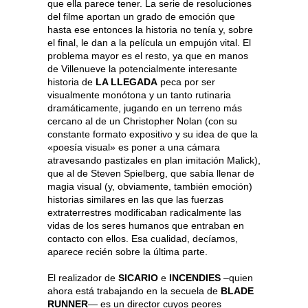
que ella parece tener. La serie de resoluciones
del filme aportan un grado de emoción que
hasta ese entonces la historia no tenía y, sobre
el final, le dan a la película un empujón vital. El
problema mayor es el resto, ya que en manos
de Villenueve la potencialmente interesante
historia de
LA LLEGADA
peca por ser
visualmente monótona y un tanto rutinaria
dramáticamente, jugando en un terreno más
cercano al de un Christopher Nolan (con su
constante formato expositivo y su idea de que la
«poesía visual» es poner a una cámara
atravesando pastizales en plan imitación Malick),
que al de Steven Spielberg, que sabía llenar de
magia visual (y, obviamente, también emoción)
historias similares en las que las fuerzas
extraterrestres modificaban radicalmente las
vidas de los seres humanos que entraban en
contacto con ellos. Esa cualidad, decíamos,
aparece recién sobre la última parte.
El realizador de
SICARIO
e
INCENDIES
–quien
ahora está trabajando en la secuela de
BLADE
RUNNER
— es un director cuyos peores