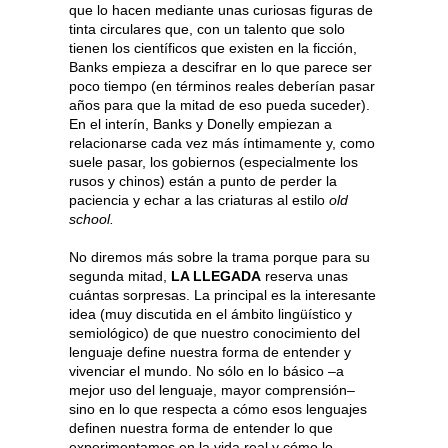
que lo hacen mediante unas curiosas figuras de
tinta circulares que, con un talento que solo
tienen los científicos que existen en la ficción,
Banks empieza a descifrar en lo que parece ser
poco tiempo (en términos reales deberían pasar
años para que la mitad de eso pueda suceder).
En el interín, Banks y Donelly empiezan a
relacionarse cada vez más íntimamente y, como
suele pasar, los gobiernos (especialmente los
rusos y chinos) están a punto de perder la
paciencia y echar a las criaturas al estilo
old
school.
No diremos más sobre la trama porque para su
segunda mitad,
LA LLEGADA
reserva unas
cuántas sorpresas. La principal es la interesante
idea (muy discutida en el ámbito lingüístico y
semiológico) de que nuestro conocimiento del
lenguaje define nuestra forma de entender y
vivenciar el mundo. No sólo en lo básico –a
mejor uso del lenguaje, mayor comprensión–
sino en lo que respecta a cómo esos lenguajes
definen nuestra forma de entender lo que
experimentamos en la vida real y cómo lo