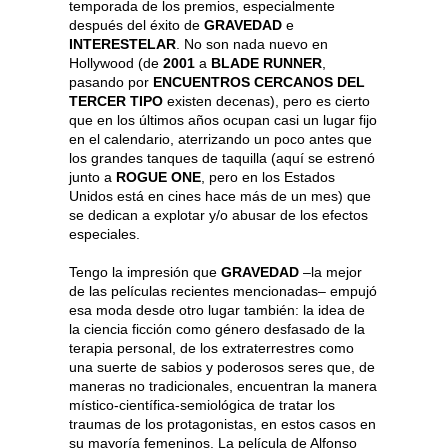
temporada de los premios, especialmente
después del éxito de
GRAVEDAD
e
INTERESTELAR
. No son nada nuevo en
Hollywood (de
2001
a
BLADE RUNNER
,
pasando por
ENCUENTROS CERCANOS DEL
TERCER TIPO
existen decenas), pero es cierto
que en los últimos años ocupan casi un lugar fijo
en el calendario, aterrizando un poco antes que
los grandes tanques de taquilla (aquí se estrenó
junto a
ROGUE ONE
, pero en los Estados
Unidos está en cines hace más de un mes) que
se dedican a explotar y/o abusar de los efectos
especiales.
Tengo la impresión que
GRAVEDAD
–la mejor
de las películas recientes mencionadas– empujó
esa moda desde otro lugar también: la idea de
la ciencia ficción como género desfasado de la
terapia personal, de los extraterrestres como
una suerte de sabios y poderosos seres que, de
maneras no tradicionales, encuentran la manera
místico-científica-semiológica de tratar los
traumas de los protagonistas, en estos casos en
su mayoría femeninos. La película de Alfonso