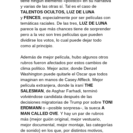
tiene ningún elemento «político» en su narrativa
y varias de las otras sí. Tal es el caso de
TALENTOS OCULTOS, LUZ DE LUNA
y
FENCES
, especialmente por ser películas con
temáticas raciales. De las tres,
LUZ DE LUNA
parece la que más chances tiene de sorprender
pero a la vez son tres películas que pueden
dividirse los votos, lo cual puede dejar todo
como al principio.
Además de mejor película, hubo algunos otros
rubros fueron afectados por estos cambios de
clima político. Mejor actor, donde Denzel
Washington puede quitarle el Oscar que todos
imaginan en manos de Casey Affleck. Mejor
película extranjera, donde la iraní
THE
SALESMAN
, de Asghar Farhadi, terminó
volviéndose candidata después de las
decisiones migratorias de Trump por sobre
TONI
ERDMANN
o –posible sorpresa–, la sueca
A
MAN CALLED OVE
. Y hay un par de rubros
más (mejor guión original, mejor vestuario,
mejor documental, mejor montaje, las categorías
de sonido) en los que, por distintos motivos,