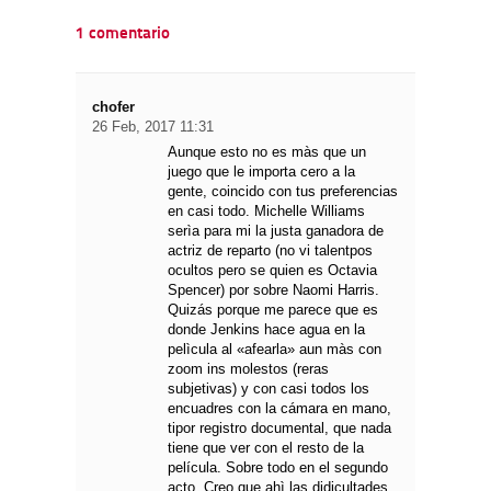
1 comentario
chofer
26 Feb, 2017 11:31
Aunque esto no es màs que un
juego que le importa cero a la
gente, coincido con tus preferencias
en casi todo. Michelle Williams
serìa para mi la justa ganadora de
actriz de reparto (no vi talentpos
ocultos pero se quien es Octavia
Spencer) por sobre Naomi Harris.
Quizás porque me parece que es
donde Jenkins hace agua en la
pelìcula al «afearla» aun màs con
zoom ins molestos (reras
subjetivas) y con casi todos los
encuadres con la cámara en mano,
tipor registro documental, que nada
tiene que ver con el resto de la
película. Sobre todo en el segundo
acto. Creo que ahì las didicultades