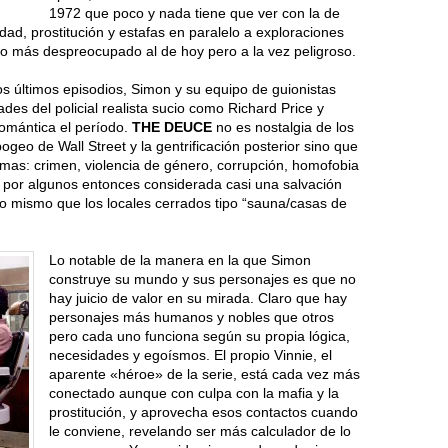
1972 que poco y nada tiene que ver con la de
ad, prostitución y estafas en paralelo a exploraciones
cho más despreocupado al de hoy pero a la vez peligroso.
s últimos episodios, Simon y su equipo de guionistas
des del policial realista sucio como Richard Price y
omántica el período.
THE DEUCE
no es nostalgia de los
pogeo de Wall Street y la gentrificación posterior sino que
emas: crimen, violencia de género, corrupción, homofobia
o, por algunos entonces considerada casi una salvación
(lo mismo que los locales cerrados tipo “sauna/casas de
Lo notable de la manera en la que Simon
construye su mundo y sus personajes es que no
hay juicio de valor en su mirada. Claro que hay
personajes más humanos y nobles que otros
pero cada uno funciona según su propia lógica,
necesidades y egoísmos. El propio Vinnie, el
aparente «héroe» de la serie, está cada vez más
conectado aunque con culpa con la mafia y la
prostitución, y aprovecha esos contactos cuando
le conviene, revelando ser más calculador de lo