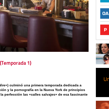
 (Temporada 1)
Wire») culminó una primera temporada dedicada a
ción y la pornografía en la Nueva York de principios
 la perfección las «calles salvajes» de esa fascinante