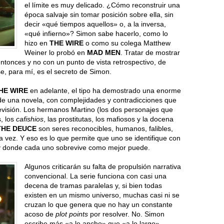
el límite es muy delicado. ¿Cómo reconstruir una
época salvaje sin tomar posición sobre ella, sin
decir «qué tiempos aquellos» o, a la inversa,
«qué infierno»? Simon sabe hacerlo, como lo
hizo en
THE WIRE
o como su colega Matthew
Weiner lo probó en
MAD MEN
. Tratar de mostrar
ntonces y no con un punto de vista retrospectivo, de
, para mí, es el secreto de Simon.
HE WIRE
en adelante, el tipo ha demostrado una enorme
de una novela, con complejidades y contradicciones que
levisión. Los hermanos Martino (los dos personajes que
, los
cafishios
, las prostitutas, los mafiosos y la docena
THE DEUCE
son seres reconocibles, humanos, falibles,
la vez. Y eso es lo que permite que uno se identifique con
o y donde cada uno sobrevive como mejor puede.
Algunos criticarán su falta de propulsión narrativa
convencional. La serie funciona con casi una
decena de tramas paralelas y, si bien todas
existen en un mismo universo, muchas casi ni se
cruzan lo que genera que no hay un constante
acoso de
plot points
por resolver. No. Simon
escribe más «a lo ancho» que «a lo largo»