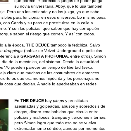
que parece. Y parecidos juegos de poder juega
su novia universitaria, Abby, que lo usa también
je. Pero uno los entiende y no los juzga, ya que sabe
isibles para funcionar en esos universos. Lo mismo pasa
s, con Candy y su paso de prostituirse en la calle a
rno. Y con los policías, que saben que hay corrupción
porque saben el riesgo que corren. Y así con todos.
ado a la época,
THE DEUCE
tampoco la fetichiza. Salvo
e-dropping»
(hablar de Velvet Underground o películas
referencia a
GARGANTA PROFUNDA
, entre otros), Simon
a día de la mecánica, del sistema. Desde la actualidad
os ’70 pueden parecer un tiempo de libertad (sexo,
 deja claro que muchas de las costumbres de entonces
 cierto es que era menos hipócrita y los personajes no
da cosa que decían. A nadie lo apedreaban en redes
En
THE DEUCE
hay
pimps
y prostitutas
asesinadas y golpeadas, abusos y sobredosis de
drogas, dinero «malhabido» que circula entre
policías y mafiosos, trampas y traiciones internas,
pero Simon logra que todo eso no se vuelva
extremadamente sórdido, aunque por momentos