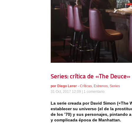
Series: crítica de «The Deuce»
por
Diego Lerer
-
Críticas
,
Estrenos
,
Series
31 Oct, 2017 12:09 |
1 comentario
La serie creada por David Simon («The 
establecer su universo (el de la prostitu
de los ’70) y sus personajes, pintando a
y complicada época de Manhattan.