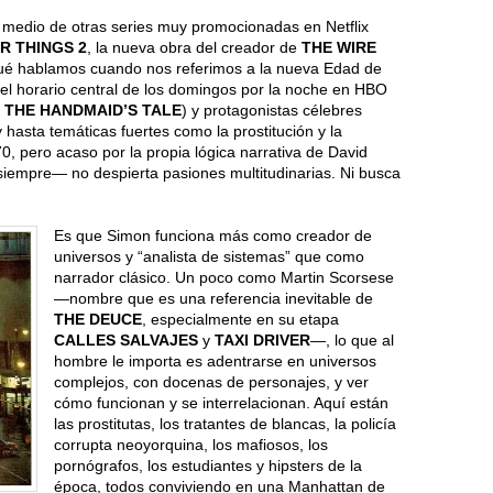
 medio de otras series muy promocionadas en Netflix
R THINGS 2
, la nueva obra del creador de
THE WIRE
ué hablamos cuando nos referimos a la nueva Edad de
 el horario central de los domingos por la noche en HBO
o
THE HANDMAID’S TALE
) y protagonistas célebres
asta temáticas fuertes como la prostitución y la
0, pero acaso por la propia lógica narrativa de David
iempre— no despierta pasiones multitudinarias. Ni busca
Es que Simon funciona más como creador de
universos y “analista de sistemas” que como
narrador clásico. Un poco como Martin Scorsese
—nombre que es una referencia inevitable de
THE DEUCE
, especialmente en su etapa
CALLES SALVAJES
y
TAXI DRIVER
—, lo que al
hombre le importa es adentrarse en universos
complejos, con docenas de personajes, y ver
cómo funcionan y se interrelacionan. Aquí están
las prostitutas, los tratantes de blancas, la policía
corrupta neoyorquina, los mafiosos, los
pornógrafos, los estudiantes y hipsters de la
época, todos conviviendo en una Manhattan de