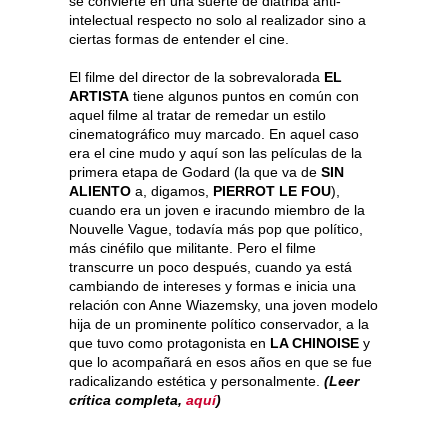
se convierte en una suerte de diatriba anti-
intelectual respecto no solo al realizador sino a
ciertas formas de entender el cine.
El filme del director de la sobrevalorada
EL
ARTISTA
tiene algunos puntos en común con
aquel filme al tratar de remedar un estilo
cinematográfico muy marcado. En aquel caso
era el cine mudo y aquí son las películas de la
primera etapa de Godard (la que va de
SIN
ALIENTO
a, digamos,
PIERROT LE FOU
),
cuando era un joven e iracundo miembro de la
Nouvelle Vague, todavía más pop que político,
más cinéfilo que militante. Pero el filme
transcurre un poco después, cuando ya está
cambiando de intereses y formas e inicia una
relación con Anne Wiazemsky, una joven modelo
hija de un prominente político conservador, a la
que tuvo como protagonista en
LA CHINOISE
y
que lo acompañará en esos años en que se fue
radicalizando estética y personalmente.
(Leer
crítica completa,
aquí
)