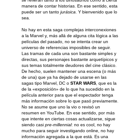
se refieran tanto a los dinosaurios como a cierta
manera de contar historias. En ese sentido, esta
puede ser un tanto
jurásica
. Y bienvenido que lo
sea.
No hay en esta saga complejas interconexiones
a la Marvel y, más allá de alguna cita lógica a las
películas del pasado, no se intenta crear un
universo de referencias imposibles de seguir.
Las tramas de cada una son bastante simples y
directas, sus personajes bastante arquetípicos y
sus temas totalmente deudores del cine clásico.
De hecho, suelen mantener una escena (o más
de una) que ya ha dejado de usarse en las
sagas tipo Marvel, DC o
STAR WARS
, que es la
de la «exposición» de lo que ha sucedido en la
película anterior para que el espectador tenga
más información sobre lo que pasó previamente.
No se asume que uno la vio o revisó un
resumen en YouTube. En ese sentido, por más
que intente en ciertas cosas actualizarse, sigue
siendo casi
pre-millennial
: no es cool, no hay
mucho para seguir investigando online, no hay
información agregada a la que está. Es una