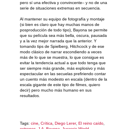
pero sí una efectiva y convincente– y no de una
serie de situaciones extremas en secuencia.
Al mantener su equipo de fotografía y montaje
(si bien es claro que hay muchas manos de
posproducción de todo tipo), Bayona se permite
que su película sea más bella, oscura, pausada
y a la vez mejor narrada que la anterior. Y
tomando tips de Spielberg, Hitchcock y de ese
modo clásico de narrar escondiendo a veces
más de lo que se muestra, lo que consigue es
evitar la tendencia actual a que todo tenga que
ser siempre más grande, más explosivo y más
espectacular en las secuelas prefiriendo contar
un cuento más modesto en escala (dentro de la
escala gigante de este tipo de filmes, quiero
decir) pero mucho más humano en sus
resultados.
Tags:
cine
,
Crítica
,
Diego Lerer
,
El reino caído
,
estrenos
,
J.A. Bayona
,
Jurassic World