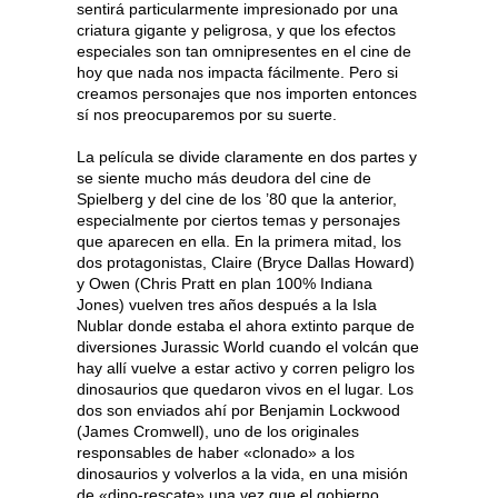
sentirá particularmente impresionado por una
criatura gigante y peligrosa, y que los efectos
especiales son tan omnipresentes en el cine de
hoy que nada nos impacta fácilmente. Pero si
creamos personajes que nos importen entonces
sí nos preocuparemos por su suerte.
La película se divide claramente en dos partes y
se siente mucho más deudora del cine de
Spielberg y del cine de los ’80 que la anterior,
especialmente por ciertos temas y personajes
que aparecen en ella. En la primera mitad, los
dos protagonistas, Claire (Bryce Dallas Howard)
y Owen (Chris Pratt en plan 100% Indiana
Jones) vuelven tres años después a la Isla
Nublar donde estaba el ahora extinto parque de
diversiones Jurassic World cuando el volcán que
hay allí vuelve a estar activo y corren peligro los
dinosaurios que quedaron vivos en el lugar. Los
dos son enviados ahí por Benjamin Lockwood
(James Cromwell), uno de los originales
responsables de haber «clonado» a los
dinosaurios y volverlos a la vida, en una misión
de «dino-rescate» una vez que el gobierno