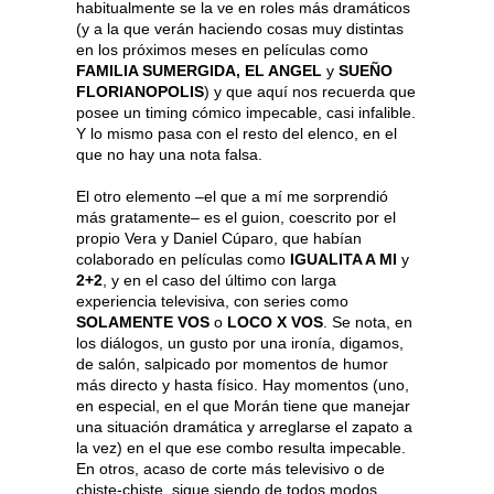
habitualmente se la ve en roles más dramáticos
(y a la que verán haciendo cosas muy distintas
en los próximos meses en películas como
FAMILIA SUMERGIDA, EL ANGEL
y
SUEÑO
FLORIANOPOLIS
) y que aquí nos recuerda que
posee un timing cómico impecable, casi infalible.
Y lo mismo pasa con el resto del elenco, en el
que no hay una nota falsa.
El otro elemento –el que a mí me sorprendió
más gratamente– es el guion, coescrito por el
propio Vera y Daniel Cúparo, que habían
colaborado en películas como
IGUALITA A MI
y
2+2
, y en el caso del último con larga
experiencia televisiva, con series como
SOLAMENTE VOS
o
LOCO X
VOS
. Se nota, en
los diálogos, un gusto por una ironía, digamos,
de salón, salpicado por momentos de humor
más directo y hasta físico. Hay momentos (uno,
en especial, en el que Morán tiene que manejar
una situación dramática y arreglarse el zapato a
la vez) en el que ese combo resulta impecable.
En otros, acaso de corte más televisivo o de
chiste-chiste, sigue siendo de todos modos