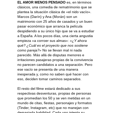
EL AMOR MENOS PENSADO
es, en términos
clásicos, una comedia de rematrimonio que se
plantea la situación clásica de «el nido vacío».
Marcos (Darín) y Ana (Morán) son un
matrimonio con 25 años de casados y un buen
pasar económico que arranca la película
despidiendo a su único hijo que se va a estudiar
a España. A los pocos días, una cierta angustia
empieza «a corroer sus almas»:
«¿Y ahora
qué? ¿Cuál es el proyecto que nos sostiene
como pareja?»
No se llevan mal ni nada
parecido. Más allá de disputas menores e
irritaciones pasajeras propias de la convivencia
no parecen candidatos a una separación. Pero
ese vacío se presenta de una manera
inesperada y, como no saben qué hacer con
eso, deciden tomar caminos separados.
El resto del filme estará dedicado a sus
respectivas desventuras, propias de personas
que promedian los 50 y se ven metidas en un
mundo de citas, fiestas, personajes y formatos
(Tinder, Instagram, etc) que no manejan con
demasiada habilidad. Cada uno intenta su