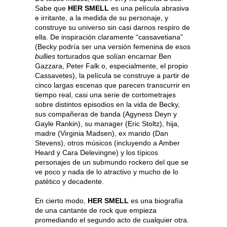
Sabe que
HER SMELL
es una película abrasiva
e irritante, a la medida de su personaje, y
construye su universo sin casi darnos respiro de
ella. De inspiración claramente “cassavetiana”
(Becky podría ser una versión femenina de esos
bullies
torturados que solían encarnar Ben
Gazzara, Peter Falk o, especialmente, el propio
Cassavetes), la película se construye a partir de
cinco largas escenas que parecen transcurrir en
tiempo real, casi una serie de cortometrajes
sobre distintos episodios en la vida de Becky,
sus compañeras de banda (Agyness Deyn y
Gayle Rankin), su manager (Eric Stoltz), hija,
madre (Virginia Madsen), ex marido (Dan
Stevens), otros músicos (incluyendo a Amber
Heard y Cara Delevingne) y los típicos
personajes de un submundo rockero del que se
ve poco y nada de lo atractivo y mucho de lo
patético y decadente.
En cierto modo,
HER SMELL
es una biografía
de una cantante de rock que empieza
promediando el segundo acto de cualquier otra.