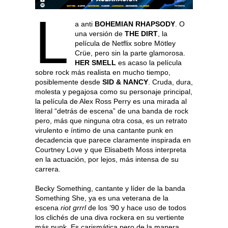
L
a anti
BOHEMIAN RHAPSODY
. O
una versión de
THE DIRT
, la
película de Netflix sobre Mötley
Crüe, pero sin la parte glamorosa.
HER SMELL
es acaso la película
sobre rock más realista en mucho tiempo,
posiblemente desde
SID & NANCY
. Cruda, dura,
molesta y pegajosa como su personaje principal,
la película de Alex Ross Perry es una mirada al
literal “detrás de escena” de una banda de rock
pero, más que ninguna otra cosa, es un retrato
virulento e íntimo de una cantante punk en
decadencia que parece claramente inspirada en
Courtney Love y que Elisabeth Moss interpreta
en la actuación, por lejos, más intensa de su
carrera.
Becky Something, cantante y líder de la banda
Something She, ya es una veterana de la
escena
riot grrrl
de los ’90 y hace uso de todos
los clichés de una diva rockera en su vertiente
más punk. Es carismática pero de la manera