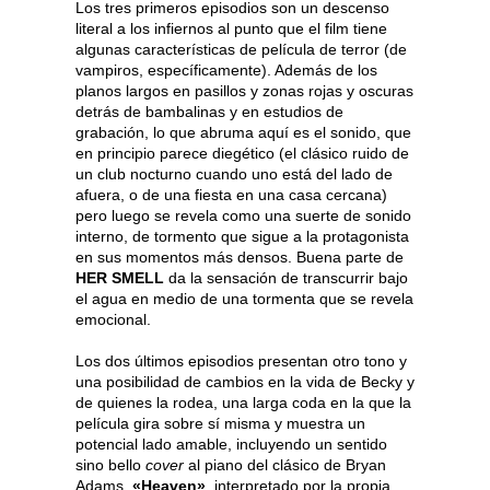
Los tres primeros episodios son un descenso
literal a los infiernos al punto que el film tiene
algunas características de película de terror (de
vampiros, específicamente). Además de los
planos largos en pasillos y zonas rojas y oscuras
detrás de bambalinas y en estudios de
grabación, lo que abruma aquí es el sonido, que
en principio parece diegético (el clásico ruido de
un club nocturno cuando uno está del lado de
afuera, o de una fiesta en una casa cercana)
pero luego se revela como una suerte de sonido
interno, de tormento que sigue a la protagonista
en sus momentos más densos. Buena parte de
HER SMELL
da la sensación de transcurrir bajo
el agua en medio de una tormenta que se revela
emocional.
Los dos últimos episodios presentan otro tono y
una posibilidad de cambios en la vida de Becky y
de quienes la rodea, una larga coda en la que la
película gira sobre sí misma y muestra un
potencial lado amable, incluyendo un sentido
sino bello
cover
al piano del clásico de Bryan
Adams,
«Heaven»
, interpretado por la propia