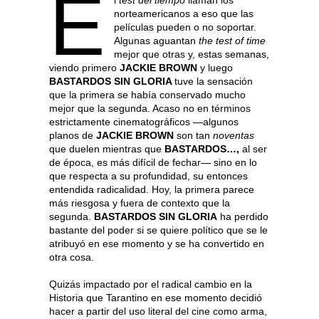
E
l
test del tiempo
llaman los
norteamericanos a eso que las
películas pueden o no soportar.
Algunas aguantan
the test of time
mejor que otras y, estas semanas,
viendo primero
JACKIE BROWN
y luego
BASTARDOS SIN GLORIA
tuve la sensación
que la primera se había conservado mucho
mejor que la segunda. Acaso no en términos
estrictamente cinematográficos —algunos
planos de
JACKIE BROWN
son tan
noventas
que duelen mientras que
BASTARDOS…,
al ser
de época, es más difícil de fechar— sino en lo
que respecta a su profundidad, su entonces
entendida radicalidad. Hoy, la primera parece
más riesgosa y fuera de contexto que la
segunda.
BASTARDOS SIN GLORIA
ha perdido
bastante del poder si se quiere político que se le
atribuyó en ese momento y se ha convertido en
otra cosa.
Quizás impactado por el radical cambio en la
Historia que Tarantino en ese momento decidió
hacer a partir del uso literal del cine como arma,