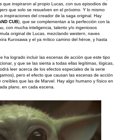
s que inspiraron al propio Lucas, con sus episodios de
gers
que solo se resuelven en el próximo. Y lo mismo
s inspiraciones del creador de la saga original. Hay
AND CUB
), que se complementan a la perfección con la
au, con mucha inteligencia, talento y/o ingeniosos
rmula original de Lucas, mezclando western, naves
Akira Kurosawa y el ya mítico camino del héroe, y hasta
 ha logrado incluir las escenas de acción que este tipo
onar, y que se las sienta a todas ellas legítimas, lógicas,
drá leer acerca de los efectos especiales de la serie
amos), pero el efecto que causan las escenas de acción
 creíbles que las de Marvel. Hay algo humano y físico en
 cada plano, en cada escena.