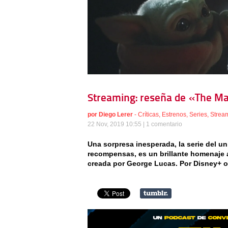
Streaming: reseña de «The Ma
por
Diego Lerer
-
Críticas
,
Estrenos
,
Series
,
Strea
22 Nov, 2019 10:55 |
1 comentario
Una sorpresa inesperada, la serie del un
recompensas, es un brillante homenaje a
creada por George Lucas. Por Disney+ 