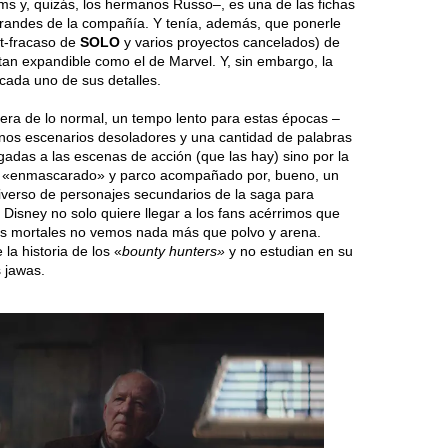
ams y, quizás, los hermanos Russo–, es una de las fichas
grandes de la compañía. Y tenía, además, que ponerle
st-fracaso de
SOLO
y varios proyectos cancelados) de
an expandible como el de Marvel. Y, sin embargo, la
 cada uno de sus detalles.
era de lo normal, un tempo lento para estas épocas –
 unos escenarios desoladores y una cantidad de palabras
adas a las escenas de acción (que las hay) sino por la
re «enmascarado» y parco acompañado por, bueno, un
niverso de personajes secundarios de la saga para
isney no solo quiere llegar a los fans acérrimos que
os mortales no vemos nada más que polvo y arena.
la historia de los «
bounty hunters»
y no estudian en su
s jawas.