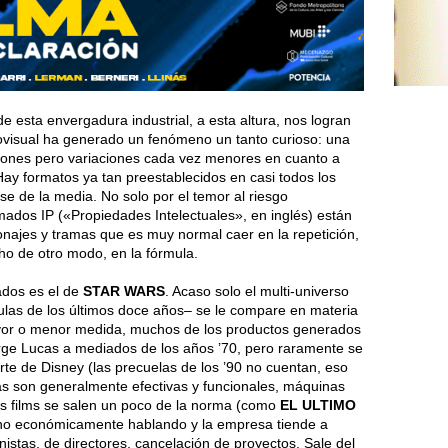
 esta envergadura industrial, a esta altura, nos logran
ovisual ha generado un fenómeno un tanto curioso: una
ones pero variaciones cada vez menores en cuanto a
ay formatos ya tan preestablecidos en casi todos los
rse de la media. No solo por el temor al riesgo
mados IP («Propiedades Intelectuales», en inglés) están
rsonajes y tramas que es muy normal caer en la repetición,
ho de otro modo, en la fórmula.
ados es el de
STAR WARS
. Acaso solo el multi-universo
culas de los últimos doce años– se le compare en materia
ayor o menor medida, muchos de los productos generados
orge Lucas a mediados de los años ’70, pero raramente se
te de Disney (las precuelas de los ’90 no cuentan, eso
las son generalmente efectivas y funcionales, máquinas
s films se salen un poco de la norma (como
EL ULTIMO
eno económicamente hablando y la empresa tiende a
nistas, de directores, cancelación de proyectos. Sale del