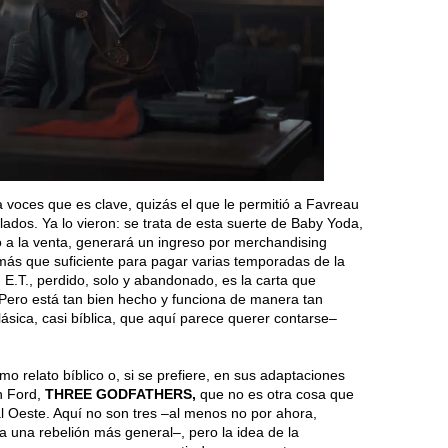
 a voces que es clave, quizás el que le permitió a Favreau
lados. Ya lo vieron: se trata de esta suerte de Baby Yoda,
a la venta, generará un ingreso por merchandising
más que suficiente para pagar varias temporadas de la
n E.T., perdido, solo y abandonado, es la carta que
 Pero está tan bien hecho y funciona de manera tan
lásica, casi bíblica, que aquí parece querer contarse–
o relato bíblico o, si se prefiere, en sus adaptaciones
n Ford,
THREE GODFATHERS,
que no es otra cosa que
al Oeste. Aquí no son tres –al menos no por ahora,
ra una rebelión más general–, pero la idea de la