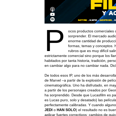
P
ocos productos comerciales de
sorprender. El mercado audi
enorme cantidad de producci
formas, temas y conceptos. H
rubros que es muy difícil sali
estrictamente comercial sino porque los lla
habitados por tanta historia, tradición, pe
en cambiar algo para no cambiar nada. Dic
De todos esos IP, uno de los más desarroll
de Marvel –a partir de la explosión de pelí
cinematográfica. Uno ha disfrutado, en m
a partir de los personajes creados por Ge
ha sorprendido. Desde que Lucasfilm es par
es Lucas puro, solo y desatado) las pelícu
perfectamente calibradas. Y cuando alguno
JEDI
o
HAN SOLO
) el resultado no es bu
aplicar fuertes correctivos: cambios de guio