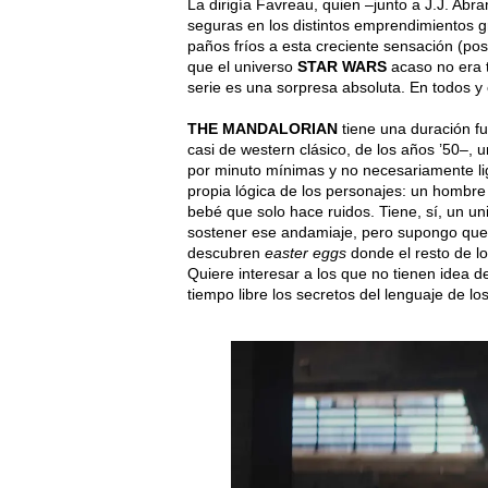
La dirigía Favreau, quien –junto a J.J. Abr
seguras en los distintos emprendimientos 
paños fríos a esta creciente sensación (po
que el universo
STAR WARS
acaso no era t
serie es una sorpresa absoluta. En todos y
THE MANDALORIAN
tiene una duración fu
casi de western clásico, de los años ’50–,
por minuto mínimas y no necesariamente lig
propia lógica de los personajes: un homb
bebé que solo hace ruidos. Tiene, sí, un u
sostener ese andamiaje, pero supongo que D
descubren
easter eggs
donde el resto de l
Quiere interesar a los que no tienen idea de 
tiempo libre los secretos del lenguaje de lo