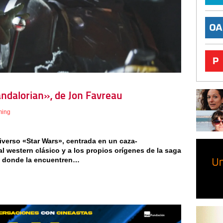
ndalorian», de Jon Favreau
ming
iverso «Star Wars», centrada en un caza-
l western clásico y a los propios orígenes de la saga
o donde la encuentren…