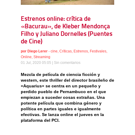
Estrenos online: crítica de
«Bacurau», de Kleber Mendonça
Filho y Juliano Dornelles (Puentes
de Cine)
por
Diego Lerer
-
cine
,
Críticas
,
Estrenos
,
Festivales
,
Online
,
Streaming
01 Jul, 2020 05:05 |
Sin comentarios
Mezcla de película de ciencia ficción y
western, este thriller del director brasileño de
«Aquarius» se centra en un pequeño y
perdido pueblo de Pernambuco en el que
empiezan a suceder cosas extrañas. Una
potente película que combina género y
política en partes iguales e igualmente
efectivas. Se lanza online el jueves en la
plataforma del PCI.