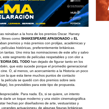
ulas reinaban a la hora de los premios Oscar. Harvey
, filmes como
SHAKESPEARE APASIONADO
o
EL
aban premios y más premios con prolijas, académicas y
películas históricas, preferentemente británicas.
n tantas. Uno mira las nominaciones de este año y salvo
o, este segmento de películas respetables y con olor a
TEORIA DEL TODO
han dejado de figurar tanto en los
bién, que esto sucede porque el promedio generacional
e cine. O, al menos, un acercamiento a la Historia un poco
a con la que esta tiene muchos puntos de contacto
 la película se quedó con dos premios sobre seis
je), los previsibles para este tipo de propuesta.
despreciable. Para nada. Es, si se quiere, un intento
de darle un toque moderno y una visión cinematográfica
estar hechas por diseñadores de arte, vestuaristas y
 «grandes actuaciones» de algunas figuras británicas