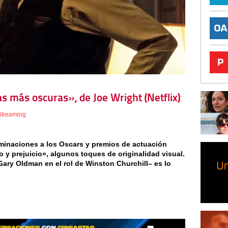
as más oscuras», de Joe Wright (Netflix)
Streaming
nominaciones a los Oscars y premios de actuación
o y prejuicio», algunos toques de originalidad visual.
ary Oldman en el rol de Winston Churchill– es lo