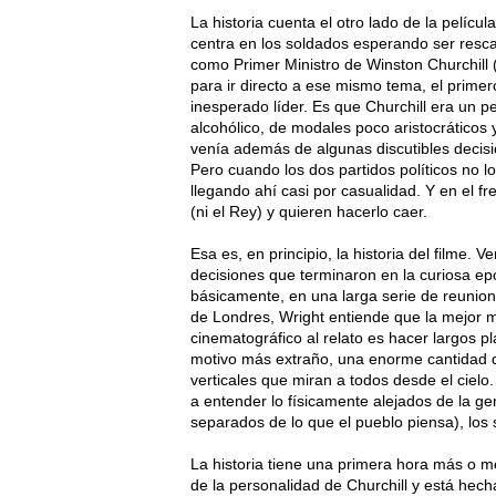
La historia cuenta el otro lado de la pelícu
centra en los soldados esperando ser resca
como Primer Ministro de Winston Churchill (
para ir directo a ese mismo tema, el primer
inesperado líder. Es que Churchill era un pe
alcohólico, de modales poco aristocráticos
venía además de algunas discutibles decisi
Pero cuando los dos partidos políticos no 
llegando ahí casi por casualidad. Y en el fre
(ni el Rey) y quieren hacerlo caer.
Esa es, en principio, la historia del filme. 
decisiones que terminaron en la curiosa e
básicamente, en una larga serie de reunione
de Londres, Wright entiende que la mejor m
cinematográfico al relato es hacer largos 
motivo más extraño, una enorme cantidad d
verticales que miran a todos desde el ciel
a entender lo físicamente alejados de la g
separados de lo que el pueblo piensa), los
La historia tiene una primera hora más o m
de la personalidad de Churchill y está hech