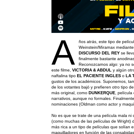
A
ños atrás, este tipo de pelíc
Weinstein/Miramax mediante
DISCURSO DEL REY
se llev
finalmente bastante anodinas 
Reconozcamos algo: ya no so
este filme,
VICTORIA & ABDUL
y algún otr
naftalina tipo
EL PACIENTE INGLES
o
LA 
gustos de los académicos. Suponemos, tam
de los votantes bajó y prefieren otro tipo d
más original, como
DUNKERQUE
, películ
narrativos, aunque no formales. Finalmente
nominaciones (Oldman como actor y maquilla
No es que se trate de una película mala ni 
(como muchas de las películas de Wright) 
más rica a un tipo de películas que solían 
maquilladores en función de las consabidas