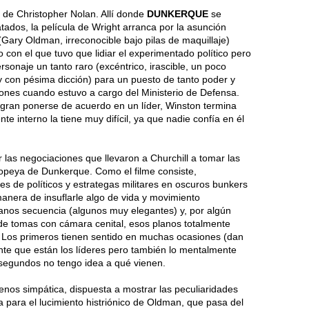
la de Christopher Nolan. Allí donde
DUNKERQUE
se
tados, la película de Wright arranca por la asunción
Gary Oldman, irreconocible bajo pilas de maquillaje)
o con el que tuvo que lidiar el experimentado político pero
rsonaje un tanto raro (excéntrico, irascible, un poco
 y con pésima dicción) para un puesto de tanto poder y
ones cuando estuvo a cargo del Ministerio de Defensa.
logran ponerse de acuerdo en un líder, Winston termina
nte interno la tiene muy difícil, ya que nadie confía en él
Ver las negociaciones que llevaron a Churchill a tomar las
popeya de Dunkerque. Como el filme consiste,
s de políticos y estrategas militares en oscuros bunkers
anera de insuflarle algo de vida y movimiento
planos secuencia (algunos muy elegantes) y, por algún
e tomas con cámara cenital, esos planos totalmente
o. Los primeros tienen sentido en muchas ocasiones (dan
ente que están los líderes pero también lo mentalmente
 segundos no tengo idea a qué vienen.
enos simpática, dispuesta a mostrar las peculiaridades
a para el lucimiento histriónico de Oldman, que pasa del