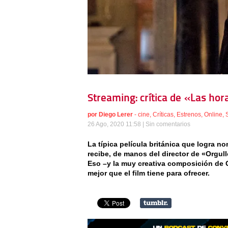
Streaming: crítica de «Las hor
por
Diego Lerer
-
cine
,
Críticas
,
Estrenos
,
Online
,
26 Ago, 2020 11:58 |
Sin comentarios
La típica película británica que logra 
recibe, de manos del director de «Orgull
Eso –y la muy creativa composición de G
mejor que el film tiene para ofrecer.