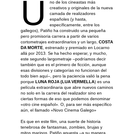
U
no de los cineastas más
creativos y originales de la nueva
camada de realizadores
españoles (y hasta,
específicamente, entre los
gallegos), Patiño ha construido una pequeña
pero promisoria carrera a partir de varios
cortometrajes extraordinarios y un largo,
COSTA
DA MORTE
, estrenado y premiado en Locarno
allá por 2013. Se ha hecho esperar, y mucho,
este segundo largometraje –podríamos decir
también que es el primero de ficción, aunque
esas divisiones y categorías no funcionan del
todo bien aquí–, pero la paciencia valió la pena
porque
LUNA ROJA (LUA VERMELLA
) es una
película extraordinaria que abre nuevos caminos
no solo en la carrera del realizador sino en
ciertas formas de eso que podemos denominar
«otro cine español». O, para ser más específico
aún, el llamado «Novo Cinema Galego»
Es que en este film, una suerte de historia
tenebrosa de fantasmas, zombies, brujas y
mitos marinos, Patiño apuesta –a su manera