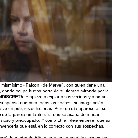
 mismísimo «Falcon» de Marvel), con quien tiene una
a, donde ocupa buena parte de su tiempo mirando por la
INDISCRETA
, empieza a espiar a sus vecinos y a notar
 suspenso que mira todas las noches, su imaginación
e ve en peligrosas historias. Pero un día aparece en su
jo de la pareja un tanto rara que se acaba de mudar
 ansioso y preocupado. Y como Ethan deja entrever que su
onvencerla que está en lo correcto con sus sospechas.
ore), la madre de Ethan, una mujer amable y simpática,