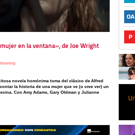
a mujer en la ventana», de Joe Wright
Streaming
xitosa novela homónima toma del clásico de Alfred
ontar la historia de una mujer que ve (o cree ver) un
vecina. Con Amy Adams, Gary Oldman y Julianne