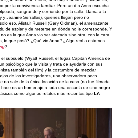
 por la convivencia familiar. Pero un día Anna escucha
olpeada, sangrando y corriendo por la calle. Llama a la
y y Jeanine Serralles), quienes llegan pero no
solo eso. Alistair Russell (Gary Oldman), el amenazante
ir, de espiar y de meterse en dónde no le corresponde. Y
o es la que Anna vio ser atacada sino otra, con la cara
s, lo que pasó? ¿Qué vio Anna? ¿Algo real o estamos
ing
?
 el subsuelo (Wyatt Russell, el fugaz Capitán América de
 un psicólogo que la visita y trata de ayudarla con sus
nista también del film) y la costumbre de mezclar
os ojos de los investigadores, una observadora poco
e no sale de la única locación de la casa (no fue filmada
t hace es un homenaje a toda una escuela de cine negro
clásicos como algunos relatos más recientes tipo
LA