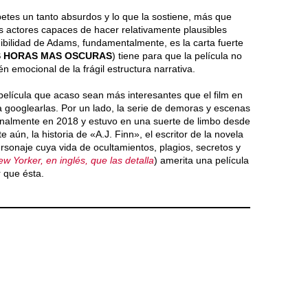
ibetes un tanto absurdos y lo que la sostiene, más que
s actores capaces de hacer relativamente plausibles
dibilidad de Adams, fundamentalmente, es la carta fuerte
S HORAS MAS OSCURAS
) tiene para que la película no
én emocional de la frágil estructura narrativa.
 película que acaso sean más interesantes que el film en
o a googlearlas. Por un lado, la serie de demoras y escenas
ginalmente en 2018 y estuvo en una suerte de limbo desde
aún, la historia de «A.J. Finn», el escritor de la novela
ersonaje cuya vida de ocultamientos, plagios, secretos y
 Yorker, en inglés, que las detalla
) amerita una película
 que ésta.