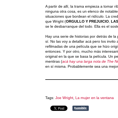
A partir de allí, la trama empieza a tomar r
ninguna otra cosa, es un elenco de notable
situaciones que bordean el ridículo. La cre
que Wright (
ORGULLO Y PREJUICIO
,
LA
se le desbarranque del todo. Ella es el sost
Hay una serie de historias por detrás de la
sí. No las voy a detallar acá pero los invit
refilmadas de una película que se hizo ori
entonces. Y por otro, mucho más interesante 
original en la que se basa la película. Un p
mentiras (
acá hay una larga nota de The New
en sí misma. Probablemente sea una mejor
Tags:
Joe Wright
,
La mujer en la ventana