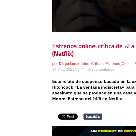
Estrenos online: crítica de «L
(Netflix)
por
Diego Lerer
-
cine
,
Críticas
,
Estrenos
,
Online
,
14 May, 2021 08:44 |
Sin comentarios
Este relato de suspenso basado en la e
Hitchcock «La ventana indiscreta» para c
asesinato que se produce en una casa 
Moore. Estreno del 14/5 en Netflix.