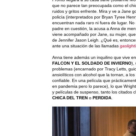
que no parece tan preocupada como el chico
ruidos y gritos enfrente. Mira y ve a Jane g
policía (interpretados por Bryan Tyree Henr
encuentran nada raro ni fuera de lugar. No 
padre en cuestión, la acusa a Anna de ment
viene acompañado por Jane, su mujer, que n
de Jennifer Jason Leigh. ¿Qué es, entonce
ante una situación de las llamadas
gaslight
Anna tiene además un inquilino que vive en
FALCON Y EL SOLDADO DE INVIERNO
),
problemas (encarnado por Tracy Letts, guio
ansiolíticos con alcohol que la tornan, a l
confiable. En una película que prácticament
en pandemia pero lo parece), lo que Wrigh
y películas de suspenso, tanto los citados 
CHICA DEL TREN
o
PERDIDA
.