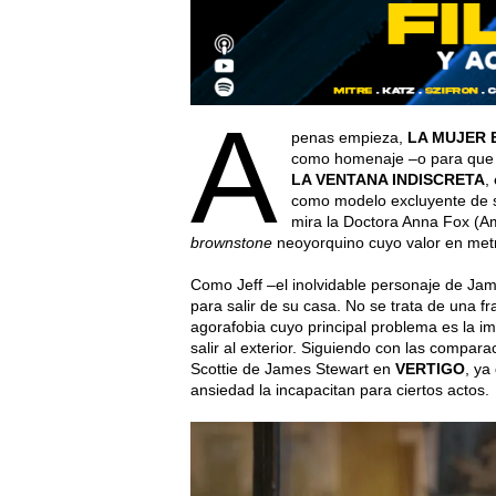
A
penas empieza,
LA MUJER 
como homenaje –o para que n
LA VENTANA INDISCRETA
,
como modelo excluyente de su
mira la Doctora Anna Fox (A
brownstone
neoyorquino cuyo valor en metr
Como Jeff –el inolvidable personaje de Jame
para salir de su casa. No se trata de una fr
agorafobia cuyo principal problema es la i
salir al exterior. Siguiendo con las compar
Scottie de James Stewart en
VERTIGO
, ya
ansiedad la incapacitan para ciertos actos.