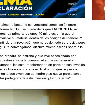
 finalmente bastante convencional combinación entre
y drama familiar, se puede decir que
ENCOUNTER
se
rtes. La primera, de unos 40 minutos, en la que el
nvuelve su material dentro de los códigos del género. Y
tir de una revelación que no es del todo sorpresiva pero
uir. Y, convengamos, dificulta mucho escribir sobre ella.
e prepara, se entrena y que vive obsesionado por
ía destruyendo a la humanidad y que se generaría
humanos, los está transformando en parte de esa invasión
 está obsesionado con eso. A tal punto que regresa a
sa en la que viven con su madre y su nueva pareja con el
estar protegidos de esta invasión. ¿La otra arma?