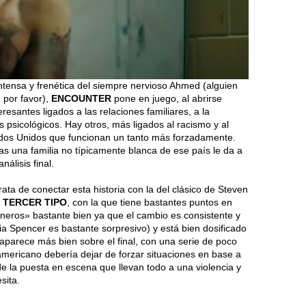
ntensa y frenética del siempre nervioso Ahmed (alguien
 por favor),
ENCOUNTER
pone en juego, al abrirse
esantes ligados a las relaciones familiares, a la
s psicológicos. Hay otros, más ligados al racismo y al
dos Unidos que funcionan un tanto más forzadamente.
s una familia no típicamente blanca de ese país le da a
nálisis final.
trata de conectar esta historia con la del clásico de Steven
 TERCER TIPO
, con la que tiene bastantes puntos en
éneros» bastante bien ya que el cambio es consistente y
avia Spencer es bastante sorpresivo) y está bien dosificado
aparece más bien sobre el final, con una serie de poco
eamericano debería dejar de forzar situaciones en base a
 la puesta en escena que llevan todo a una violencia y
sita.