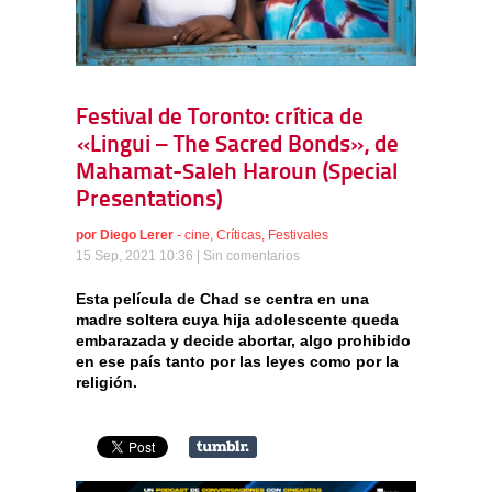
Festival de Toronto: crítica de
«Lingui – The Sacred Bonds», de
Mahamat-Saleh Haroun (Special
Presentations)
por
Diego Lerer
-
cine
,
Críticas
,
Festivales
15 Sep, 2021 10:36 |
Sin comentarios
Esta película de Chad se centra en una
madre soltera cuya hija adolescente queda
embarazada y decide abortar, algo prohibido
en ese país tanto por las leyes como por la
religión.