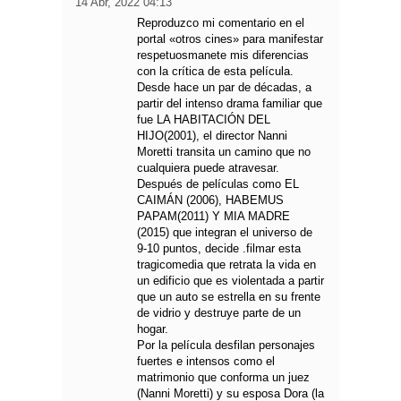
14 Abr, 2022 04:13
Reproduzco mi comentario en el
portal «otros cines» para manifestar
respetuosmanete mis diferencias
con la crítica de esta película.
Desde hace un par de décadas, a
partir del intenso drama familiar que
fue LA HABITACIÓN DEL
HIJO(2001), el director Nanni
Moretti transita un camino que no
cualquiera puede atravesar.
Después de películas como EL
CAIMÁN (2006), HABEMUS
PAPAM(2011) Y MIA MADRE
(2015) que integran el universo de
9-10 puntos, decide .filmar esta
tragicomedia que retrata la vida en
un edificio que es violentada a partir
que un auto se estrella en su frente
de vidrio y destruye parte de un
hogar.
Por la película desfilan personajes
fuertes e intensos como el
matrimonio que conforma un juez
(Nanni Moretti) y su esposa Dora (la