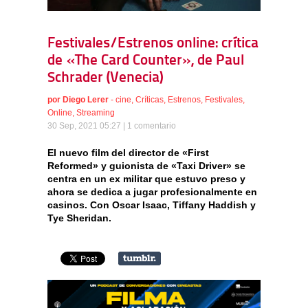
Festivales/Estrenos online: crítica
de «The Card Counter», de Paul
Schrader (Venecia)
por
Diego Lerer
-
cine
,
Críticas
,
Estrenos
,
Festivales
,
Online
,
Streaming
30 Sep, 2021 05:27 |
1 comentario
El nuevo film del director de «First
Reformed» y guionista de «Taxi Driver» se
centra en un ex militar que estuvo preso y
ahora se dedica a jugar profesionalmente en
casinos. Con Oscar Isaac, Tiffany Haddish y
Tye Sheridan.