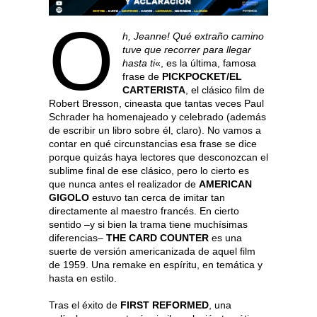
O
h, Jeanne! Qué extraño camino
tuve que recorrer
para llegar
hasta ti
«, es la última, famosa
frase de
PICKPOCKET/EL
CARTERISTA
, el clásico film de
Robert Bresson, cineasta que tantas veces Paul
Schrader ha homenajeado y celebrado (además
de escribir un libro sobre él, claro). No vamos a
contar en qué circunstancias esa frase se dice
porque quizás haya lectores que desconozcan el
sublime final de ese clásico, pero lo cierto es
que nunca antes el realizador de
AMERICAN
GIGOLO
estuvo tan cerca de imitar tan
directamente al maestro francés. En cierto
sentido –y si bien la trama tiene muchísimas
diferencias–
THE CARD COUNTER
es una
suerte de versión americanizada de aquel film
de 1959. Una remake en espíritu, en temática y
hasta en estilo.
Tras el éxito de
FIRST REFORMED
, una