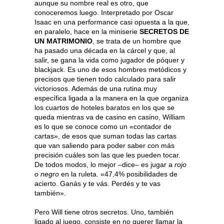
aunque su nombre real es otro, que
conoceremos luego. Interpretado por Oscar
Isaac en una performance casi opuesta a la que,
en paralelo, hace en la miniserie
SECRETOS DE
UN MATRIMONIO
, se trata de un hombre que
ha pasado una década en la cárcel y que, al
salir, se gana la vida como jugador de póquer y
blackjack. Es uno de esos hombres metódicos y
precisos que tienen todo calculado para salir
victoriosos. Además de una rutina muy
específica ligada a la manera en la que organiza
los cuartos de hoteles baratos en los que se
queda mientras va de casino en casino, William
es lo que se conoce como un «contador de
cartas», de esos que suman todas las cartas
que van saliendo para poder saber con más
precisión cuáles son las que les pueden tocar.
De todos modos, lo mejor –dice– es jugar a
rojo
o negro
en la ruleta. «47,4% posibilidades de
acierto. Ganás y te vás. Perdés y te vas
también».
Pero Will tiene otros secretos. Uno, también
ligado al juego, consiste en no querer llamar la