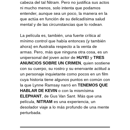
cabeza del tal Nitram. Pero no justifica sus actos
ni mucho menos, solo intenta que podamos
entender, aunque sea un poco, la manera en la
que actúa en función de su delicadísima salud
mental y de las circunstancias que lo rodean.
La película es, también, una fuerte crítica al
mínimo control que había entonces (y también
ahora) en Australia respecto a la venta de
armas. Pero, más que ninguna otra cosa, es un
unipersonal del joven actor de
HUYE!
y
TRES
ANUNCIOS SOBRE UN CRIMEN
, quien sostiene
con su cuerpo, su rostro y su enervante actitud a
un personaje inquietante como pocos en un film
cuya historia tiene algunos puntos en común con
la que Lynne Ramsay narró en
TENEMOS QUE
HABLAR DE KEVIN
o con la mismísima
ELEPHANT
, de Gus Van Sant. Más que una
película,
NITRAM
es una experiencia, un
desolador viaje a lo más profundo de una mente
perturbada.