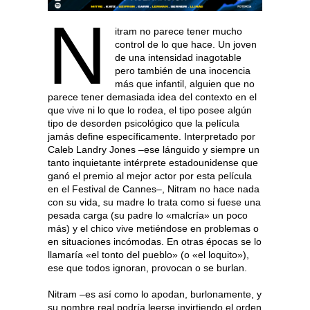
N
itram no parece tener mucho
control de lo que hace. Un joven
de una intensidad inagotable
pero también de una inocencia
más que infantil, alguien que no
parece tener demasiada idea del contexto en el
que vive ni lo que lo rodea, el tipo posee algún
tipo de desorden psicológico que la película
jamás define específicamente. Interpretado por
Caleb Landry Jones –ese lánguido y siempre un
tanto inquietante intérprete estadounidense que
ganó el premio al mejor actor por esta película
en el Festival de Cannes–, Nitram no hace nada
con su vida, su madre lo trata como si fuese una
pesada carga (su padre lo «malcría» un poco
más) y el chico vive metiéndose en problemas o
en situaciones incómodas. En otras épocas se lo
llamaría «el tonto del pueblo» (o «el loquito»),
ese que todos ignoran, provocan o se burlan.
Nitram –es así como lo apodan, burlonamente, y
su nombre real podría leerse invirtiendo el orden