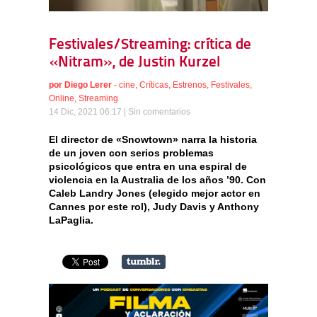
Festivales/Streaming: crítica de
«Nitram», de Justin Kurzel
por
Diego Lerer
-
cine
,
Críticas
,
Estrenos
,
Festivales
,
Online
,
Streaming
14 Dic, 2021 06:17 |
Sin comentarios
El director de «Snowtown» narra la historia
de un joven con serios problemas
psicológicos que entra en una espiral de
violencia en la Australia de los años ’90. Con
Caleb Landry Jones (elegido mejor actor en
Cannes por este rol), Judy Davis y Anthony
LaPaglia.