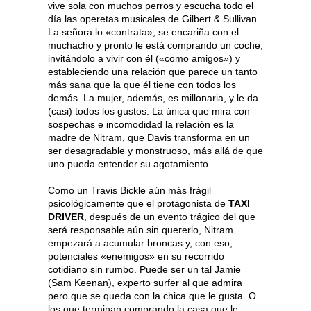
vive sola con muchos perros y escucha todo el
día las operetas musicales de Gilbert & Sullivan.
La señora lo «contrata», se encariña con el
muchacho y pronto le está comprando un coche,
invitándolo a vivir con él («como amigos») y
estableciendo una relación que parece un tanto
más sana que la que él tiene con todos los
demás. La mujer, además, es millonaria, y le da
(casi) todos los gustos. La única que mira con
sospechas e incomodidad la relación es la
madre de Nitram, que Davis transforma en un
ser desagradable y monstruoso, más allá de que
uno pueda entender su agotamiento.
Como un Travis Bickle aún más frágil
psicológicamente que el protagonista de
TAXI
DRIVER
, después de un evento trágico del que
será responsable aún sin quererlo, Nitram
empezará a acumular broncas y, con eso,
potenciales «enemigos» en su recorrido
cotidiano sin rumbo. Puede ser un tal Jamie
(Sam Keenan), experto surfer al que admira
pero que se queda con la chica que le gusta. O
los que terminan comprando la casa que le