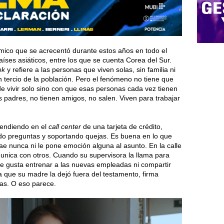
ico que se acrecentó durante estos años en todo el
ses asiáticos, entre los que se cuenta Corea del Sur.
ok
y refiere a las personas que viven solas, sin familia ni
n tercio de la población. Pero el fenómeno no tiene que
e vivir solo sino con que esas personas cada vez tienen
padres, no tienen amigos, no salen. Viven para trabajar
tendiendo en el
call center
de una tarjeta de crédito,
do preguntas y soportando quejas. Es buena en lo que
rae nunca ni le pone emoción alguna al asunto. En la calle
unica con otros. Cuando su supervisora la llama para
No le gusta entrenar a las nuevas empleadas ni compartir
a que su madre la dejó fuera del testamento, firma
tas. O eso parece.