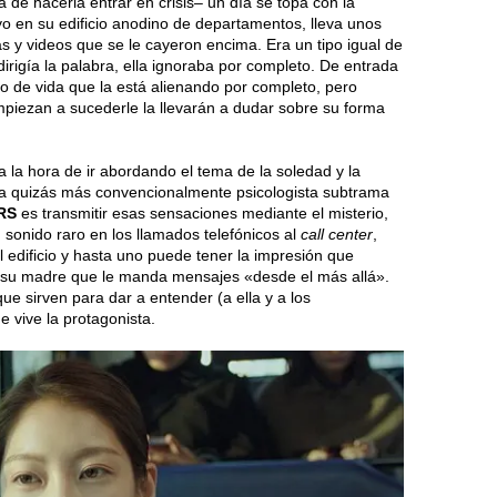
a de hacerla entrar en crisis– un día se topa con la
uyo en su edificio anodino de departamentos, lleva unos
as y videos que se le cayeron encima. Era un tipo igual de
 dirigía la palabra, ella ignoraba por completo. De entrada
lo de vida que la está alienando por completo, pero
empiezan a sucederle la llevarán a dudar sobre su forma
a la hora de ir abordando el tema de la soledad y la
la quizás más convencionalmente psicologista subtrama
RS
es transmitir esas sensaciones mediante el misterio,
 sonido raro en los llamados telefónicos al
call center
,
l edificio y hasta uno puede tener la impresión que
su madre que le manda mensajes «desde el más allá».
ue sirven para dar a entender (a ella y a los
 vive la protagonista.