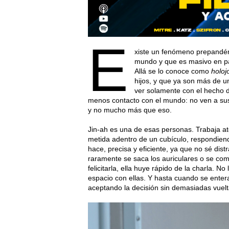
E
xiste un fenómeno prepandém
mundo y que es masivo en paí
Allá se lo conoce como
holoj
hijos, y que ya son más de u
ver solamente con el hecho d
menos contacto con el mundo: no ven a sus 
y no mucho más que eso.
Jin-ah es una de esas personas. Trabaja a
metida adentro de un cubículo, respondien
hace, precisa y eficiente, ya que no sé dist
raramente se saca los auriculares o se com
felicitarla, ella huye rápido de la charla. 
espacio con ellas. Y hasta cuando se enter
aceptando la decisión sin demasiadas vuel