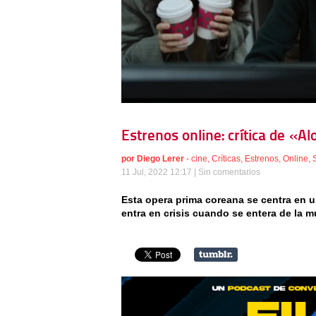
Estrenos online: crítica de «
por
Diego Lerer
-
cine
,
Críticas
,
Estrenos
,
Online
,
11 Jul, 2022 12:17 |
Sin comentarios
Esta opera prima coreana se centra en un
entra en crisis cuando se entera de la m