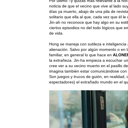
Por último –y quizás más relevante a la hor
noticia de que el vecino que vive al lado s
días ya muerto, abajo de una pila de revist
solitario que ella al que, cada vez que él le
Jin-ah no reconoce que hay algo en su esti
ciertos episodios no del todo lógicos que 
de vida.
Hong se maneja con sutileza e inteligencia 
alienación. Salvo por algún momento o en 
familiar, en general lo que hace en
ALONE
la extrañeza. Jin-ha empieza a escuchar un
cree ver a su vecino muerto en el pasillo de
imagina también estar comunicándose con 
Son juegos y trucos de guión, en realidad, q
espectadores) el extrañado mundo en el que