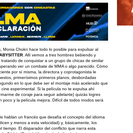
, Monia Chokri hace todo lo posible para expulsar al
ABYSITTER
. Allí vemos a tres hombres bebiendo y
tratando de conquistar a un grupo de chicas de similar
esperando ver un combate de MMA o algo parecido. Cómo
ciente por sí misma, la directora y coprotagonista le
puestos, primerísimos primeros planos, desbordadas
segundo en lo que debe ser el montaje más acelerado que
 cine experimental. Si la película no te expulsa ahí
armarme de coraje para seguir adelante) quizás logres
n poco y la película mejora. Difícil de todos modos será
e hablan un francés que desafía el concepto del idioma
dicen y menos a esta velocidad) y, básicamente, los
 tiempo. El disparador del conflicto que narra esta