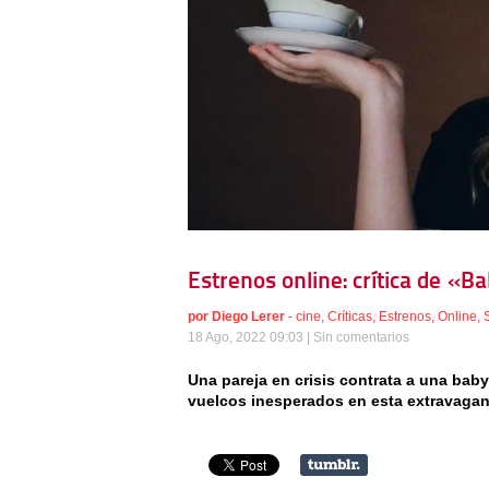
Estrenos online: crítica de «B
por
Diego Lerer
-
cine
,
Críticas
,
Estrenos
,
Online
,
18 Ago, 2022 09:03 |
Sin comentarios
Una pareja en crisis contrata a una bab
vuelcos inesperados en esta extravagan