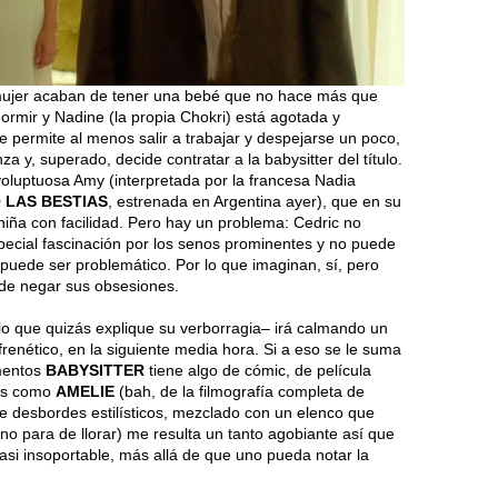
 mujer acaban de tener una bebé que no hace más que
dormir y Nadine (la propia Chokri) está agotada y
le permite al menos salir a trabajar y despejarse un poco,
a y, superado, decide contratar a la babysitter del título.
 voluptuosa Amy (interpretada por la francesa Nadia
 LAS BESTIAS
, estrenada en Argentina ayer), que en su
niña con facilidad. Pero hay un problema: Cedric no
special fascinación por los senos prominentes y no puede
, puede ser problemático. Por lo que imaginan, sí, pero
de negar sus obsesiones.
 lo que quizás explique su verborragia– irá calmando un
renético, en la siguiente media hora. Si a eso se le suma
mentos
BABYSITTER
tiene algo de cómic, de película
los como
AMELIE
(bah, de la filmografía completa de
de desbordes estilísticos, mezclado con un elenco que
 no para de llorar) me resulta un tanto agobiante así que
casi insoportable, más allá de que uno pueda notar la