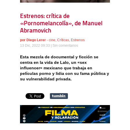
Estrenos: crítica de
«Pornomelancolía», de Manuel
Abramovich
por
Diego Lerer
-
cine
,
Críticas
,
Estrenos
13 Dic, 2022 09:33 |
Sin comentarios
Esta mezcla de documental y ficción se
centra en la vida de Lalo, un «sex
influencer» mexicano que trabaja en
películas porno y lidia con su fama pública y
su vulnerabilidad privada.